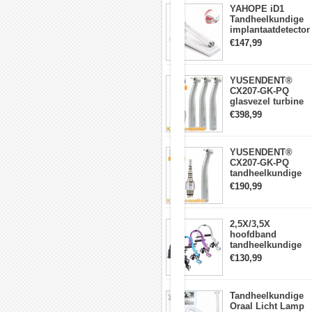
YAHOPE iD1
en
Tandheelkundige
linksdraaimogelijkheid
implantaatdetector
voor
implantaatlocator
de
€147,99
slimme
tandheelkundige
360°roterende
N8-
sensor
micromotor
YUSENDENT®
CX207-GK-PQ
6.
glasvezel turbine
Voet
handstuk KAVO-
AAN/UIT-
€398,99
compatibel
schakelaarsysteem
(koppeling x1 +
(variabel
turbine handstuk
besturingssysteem
YUSENDENT®
x3)
met
CX207-GK-PQ
voet)
tandheelkundige
turbine-handstuk
7.
€190,99
compatibel met
Automatische
KAVO Roto-
stop
snelkoppeling
schakelt
2,5X/3,5X
rood
hoofdband
licht
tandheelkundige
in
verrekijkerloepen
met
€130,99
met 5W LED-
alarmerend
koplamp
piepgeluid
Tandheelkundige
8.
Oraal Licht Lamp
Gemakkelijke