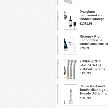
oorspronkelijke
lichtmeter 2000
positie)
mw/cm2
4.
Draagbare
Niet-
röntgenunit voor
traps
tandheelkundige
snelheidssysteem
apparatuur met
€1371,99
(het
hoge frequentie +
is
intraorale
goed
röntgensensorkit
ontworpen
Micropex Pro
om
Endodontische
van
wortelkanaalzoeke
nul
Apex Locator voor
€79,99
tot
kanaallengtemetin
35.000
tpm
te
YUSENDENT®
produceren
CX207-GW-PQ
door
glasvezel turbine
gebruik
handstuk W&H
€398,99
te
compatibel
maken
(koppeling x1 +
van
turbine x3)
Refine MaxCure9
een
Tandheelkundige 1
niet-
Tweede Uitharding
traps
LED-
snelheidssysteem)
€109,99
uithardingslamp
5.
Draadloze
Rechts-