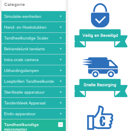
Kit
SHIYANG
Categorie
N7
Simulatie-eenheden
Tandheelkundige
micromotor
Hand- en Hoekstukken
S03
Hoekstukken
Tandheelkundige Scaler
Luchtmotor
Behandelunit tandarts
Recht
handstuk
Intra-orale camera
Kit
Uithardingslampen
Loepbrillen Tandheelkunde
Sterilisatie apparatuur
Tandenbleek Apparaat
Endo-apparatuur
Tandheelkundige
micromotor