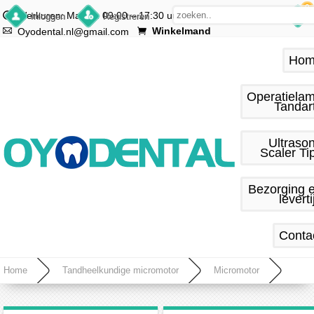
0
Werkuren: Ma.–vr. 09:00 – 17:30 uur
Inloggen
Registreren
Winkelmand
Oyodental.nl@gmail.com
Hom
Operatiela
Tandar
Ultraso
Scaler Ti
Bezorging 
leverti
Conta
Home
Tandheelkundige micromotor
Micromotor
SHIYANG N7 Tandheelkundige micromotor S03 Hoekstukken Luchtmotor Recht handstuk