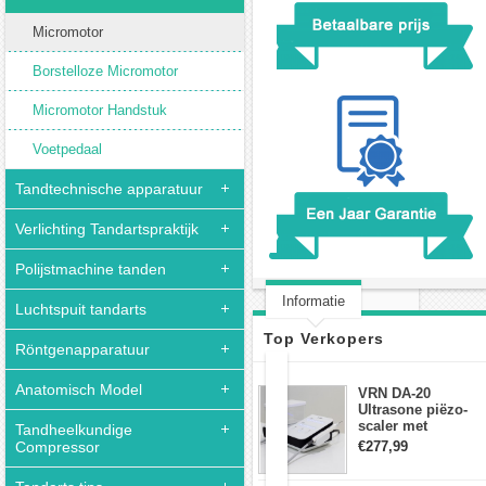
Micromotor
Borstelloze Micromotor
Micromotor Handstuk
Voetpedaal
Tandtechnische apparatuur
Verlichting Tandartspraktijk
Polijstmachine tanden
Informatie
Luchtspuit tandarts
Klantbeoordeling(0)
Top Verkopers
Röntgenapparatuur
Anatomisch Model
VRN DA-20
SHIYANG
Ultrasone piëzo-
N7
scaler met
Tandheelkundige
Tandheelkundige
waterfles Fit EMS
Compressor
€277,99
draadloos
micromotor
voetschakelaar-
S03