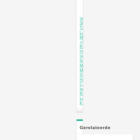
Vorige: Anyxing
300D
Tandheelkundige
Laboratorium
Micromotor
+50K
RPM
Handstuk
Volgende: SHIYANG
N3S
Micro
Motor
S05
Handstuk
Contra-
hoek
Rechte
Luchtmotor
Kit
Gerelateerde