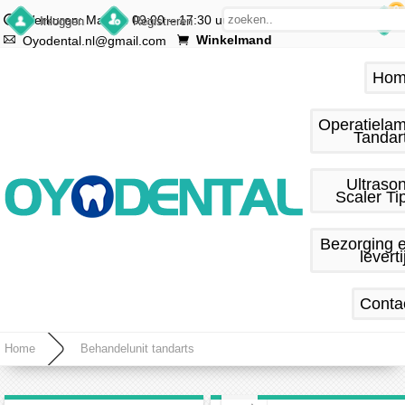
0
Werkuren: Ma.–vr. 09:00 – 17:30 uur
Inloggen
Registreren
Winkelmand
Oyodental.nl@gmail.com
Hom
Operatiela
Tandar
Ultraso
Scaler Ti
Bezorging 
leverti
Conta
Home
Behandelunit tandarts