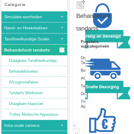
Categorie
Behandelunit
Simulatie-eenheden
tandarts
Hand- en Hoekstukken
Tandheelkundige Scaler
Populaire
subcategorieën
Behandelunit tandarts
Draagbare
Draagbare Tandheelkundige
Tandheelkundige
Behandelstoelen
Behandelstoelen
Afzuiginstallaties
Afzuiginstallaties
Tandarts Werkstoel
Tandarts Werkstoel
Draagbare klapstoel
Trolley Medische
Draagbare klapstoel
Apparatuur
Trolley Medische Apparatuur
Sort:
Records:
Intra-orale camera