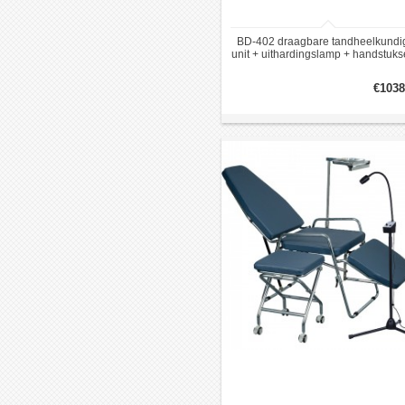
BD-402 draagbare tandheelkundi
unit + uithardingslamp + handstuks
fantoomkop
€1038