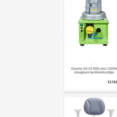
Greeloy GS-03 900L/min 1300
draagbare tandheelkundige
zuigmachine voor 3-5 tandartssto
€1742