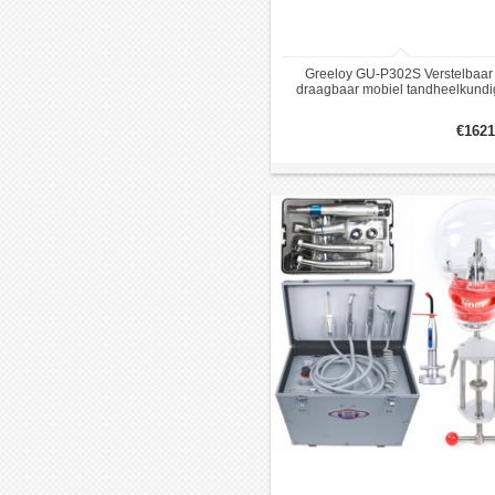
Greeloy GU-P302S Verstelbaar
draagbaar mobiel tandheelkundi
leveringsapparaat
Eenheidsbehandelingssysteem
€1621