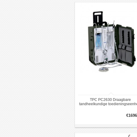
TPC PC2630 Draagbare
tandheelkundige toedieningseenh
met luchtcompressor + 3-weg spu
€1696