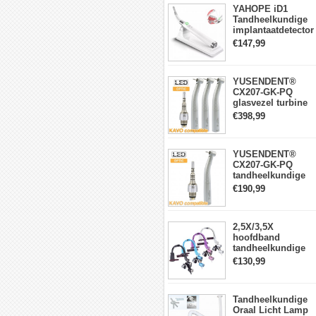
YAHOPE iD1
Tandheelkundige
implantaatdetector
implantaatlocator
€147,99
slimme
360°roterende
sensor
YUSENDENT®
CX207-GK-PQ
glasvezel turbine
handstuk KAVO-
€398,99
compatibel
(koppeling x1 +
turbine handstuk
YUSENDENT®
x3)
CX207-GK-PQ
tandheelkundige
turbine-handstuk
€190,99
compatibel met
KAVO Roto-
snelkoppeling
2,5X/3,5X
hoofdband
tandheelkundige
verrekijkerloepen
€130,99
met 5W LED-
koplamp
Tandheelkundige
Oraal Licht Lamp