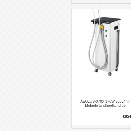
AEOLUS-370X 370W 300L/min
Mobiele tandheelkundige
vacuümpomp speekselzuiger
zuigeenheid
€954