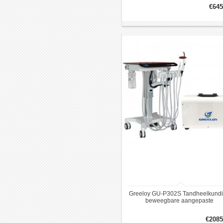
Triplexspuit
€645
Greeloy GU-P302S Tandheelkund
beweegbare aangepaste
behandelEenheidwagen + ultraso
scaler + luchtCompressor GU-P3
€2085