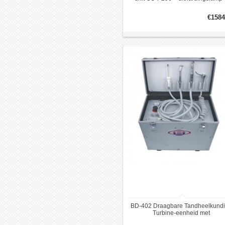
handstukset + fantoomkop
€1584
BD-402 Draagbare Tandheelkund
Turbine-eenheid met
LuchtCompressor + Zuigsysteem