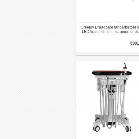
Greeloy Draagbare tandartsstoel 
LED koud licht en instrumentenbl
GU-P109
€901