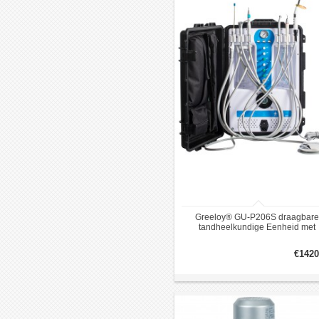
Greeloy® GU-P206S draagbare
tandheelkundige Eenheid met
luchtCompressor + uithardingslam
+ scaler 2 / 4H
€1420