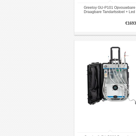
Greeloy GU-P101 Opvouwbare
Draagbare Tandartsstoel + Led
Examenlamp GU-P102 + Tandkruk
GU-P103 Kit
€1693