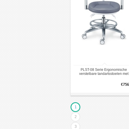
PLST-08 Serie Ergonomische
verstelbare tandartsstoelen met
armleuningen en rugleuning
€756
1
2
3