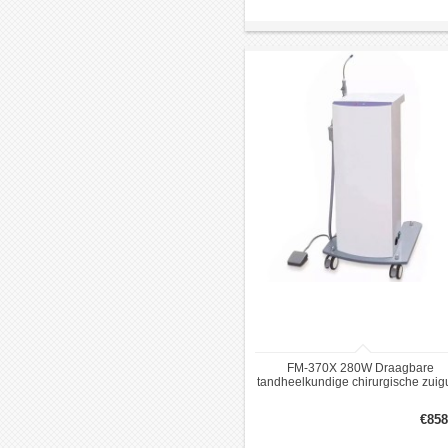
FM-370X 280W Draagbare
tandheelkundige chirurgische zuigu
negatieve druk
speekselafzuigmachine
€858