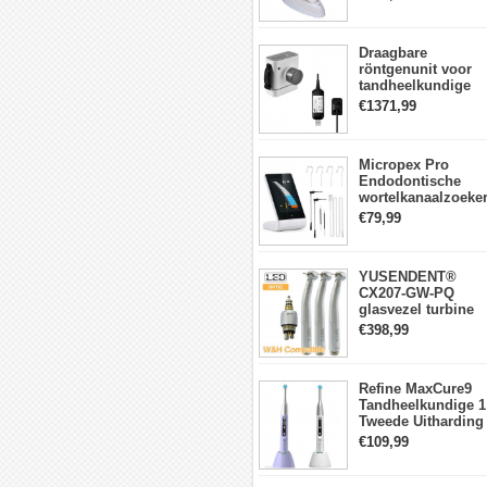
lichtmeter 2000
mw/cm2
Draagbare
röntgenunit voor
tandheelkundige
apparatuur met
€1371,99
hoge frequentie +
intraorale
röntgensensorkit
Micropex Pro
Endodontische
wortelkanaalzoeke
Apex Locator voor
€79,99
kanaallengtemetin
YUSENDENT®
CX207-GW-PQ
glasvezel turbine
handstuk W&H
€398,99
compatibel
(koppeling x1 +
turbine x3)
Refine MaxCure9
Tandheelkundige 1
Tweede Uitharding
LED-
€109,99
uithardingslamp
Draadloze