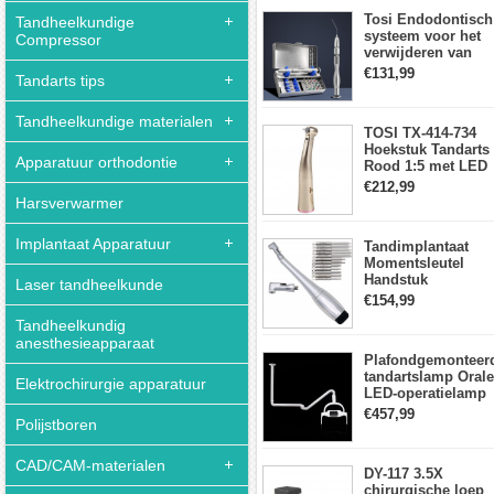
aanraakpaneel
Tosi Endodontisch
Tandheelkundige
systeem voor het
Compressor
verwijderen van
gebroken vijlen
€131,99
Tandarts tips
wortelkanaalvijlext
Tandheelkundige materialen
TOSI TX-414-734
Hoekstuk Tandarts
Apparatuur orthodontie
Rood 1:5 met LED
Licht Mini hoofd
€212,99
Harsverwarmer
Implantaat Apparatuur
Tandimplantaat
Momentsleutel
Handstuk
Laser tandheelkunde
Universele met 12
€154,99
Schroevendraaiers
Tandheelkundig
en 2 Koppen
anesthesieapparaat
Plafondgemonteer
tandartslamp Orale
Elektrochirurgie apparatuur
LED-operatielamp
Examenschaduwlo
€457,99
Polijstboren
6 LED-lens met
arm
CAD/CAM-materialen
DY-117 3.5X
chirurgische loep