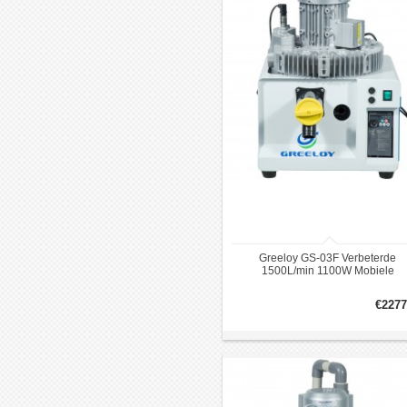
Greeloy GS-03F Verbeterde
1500L/min 1100W Mobiele
tandheelkundige zuigsysteem
vacuümpomp geluidsarm
€2277