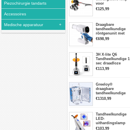
Piezochirurgie tandarts
voor
tandheelkunde +
€125,99
DY-010 draadloze
Accessoires
3W LED-
hoofdlamp
Medische apparatuur
Draagbare
tandheelkundige
röntgenunit met
hoge frequentie
€698,99
intraorale
beeldvormingsmac
3H X-lite Q6
Tandheelkundige 1
sec draadloze
LED-
€113,99
Uithardingslamp
tandarts met
lichtmeter metalen
Greeloy®
behuizing
draagbare
tandheelkundige
Eenheid met
€1310,99
luchtCompressor
GU-P206 (met
uithardingslicht en
Tandheelkundige
ultrasone scaler)
LED-
uithardingslamp
Draadloos met
€103,99