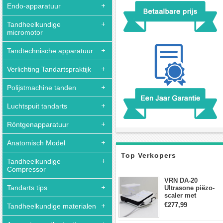
Endo-apparatuur
Tandheelkundige
micromotor
Tandtechnische apparatuur
Verlichting Tandartspraktijk
Polijstmachine tanden
Luchtspuit tandarts
Röntgenapparatuur
Anatomisch Model
Top Verkopers
Tandheelkundige
Compressor
VRN DA-20
Tandarts tips
Ultrasone piëzo-
scaler met
waterfles Fit EMS
€277,99
Tandheelkundige materialen
draadloos
voetschakelaar-