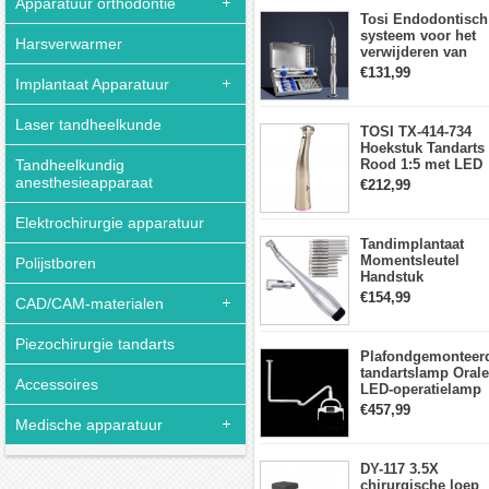
Apparatuur orthodontie
aanraakpaneel
Tosi Endodontisch
systeem voor het
Harsverwarmer
verwijderen van
gebroken vijlen
€131,99
Implantaat Apparatuur
wortelkanaalvijlext
Laser tandheelkunde
TOSI TX-414-734
Hoekstuk Tandarts
Tandheelkundig
Rood 1:5 met LED
Licht Mini hoofd
anesthesieapparaat
€212,99
Elektrochirurgie apparatuur
Tandimplantaat
Momentsleutel
Polijstboren
Handstuk
Universele met 12
€154,99
CAD/CAM-materialen
Schroevendraaiers
en 2 Koppen
Piezochirurgie tandarts
Plafondgemonteer
tandartslamp Orale
Accessoires
LED-operatielamp
Examenschaduwlo
€457,99
6 LED-lens met
Medische apparatuur
arm
DY-117 3.5X
chirurgische loep