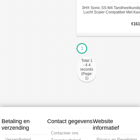
3H® Sonic SS-M4 Tandheelkundi
Lucht Scaler Compatibel Met Ka
Multiflex Lux Koppelingen
€161
1
Total 1
- 4 4
records
(Page:
1)
Betaling en
Contact gegevens
Website
verzending
informatief
Contacteer ons
Verzendbeleid
Privacy en Beveiliging