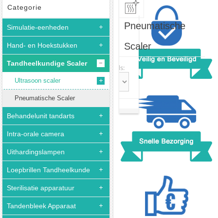
Categorie
Pneumatische
Simulatie-eenheden
Scaler
Hand- en Hoekstukken
Tandheelkundige Scaler
Sort:
Records:
Ultrasoon scaler
Pneumatische Scaler
Behandelunit tandarts
Intra-orale camera
Uithardingslampen
Loepbrillen Tandheelkunde
Sterilisatie apparatuur
Tandenbleek Apparaat