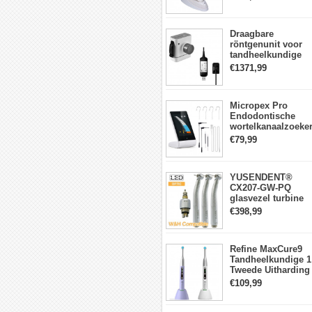
lichtmeter 2000
mw/cm2
Draagbare
röntgenunit voor
tandheelkundige
apparatuur met
€1371,99
hoge frequentie +
intraorale
röntgensensorkit
Micropex Pro
Endodontische
wortelkanaalzoeke
Apex Locator voor
€79,99
kanaallengtemetin
YUSENDENT®
CX207-GW-PQ
glasvezel turbine
handstuk W&H
€398,99
compatibel
(koppeling x1 +
turbine x3)
Refine MaxCure9
Tandheelkundige 1
Tweede Uitharding
LED-
€109,99
uithardingslamp
Draadloze