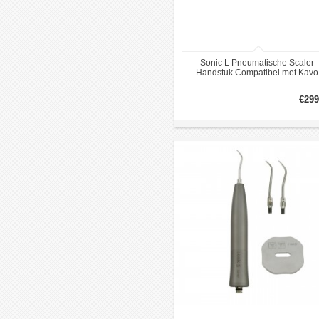
Sonic L Pneumatische Scaler
Handstuk Compatibel met Kavo
SONICFLex Koppelingen
€299