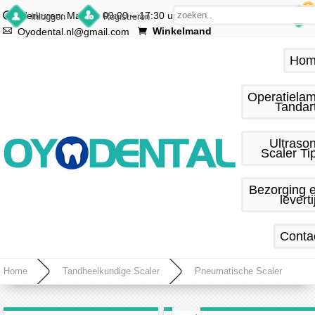
0
Werkuren: Ma.–vr. 09:00 – 17:30 uur
Inloggen
Registreren
Winkelmand
Oyodental.nl@gmail.com
Hom
Operatiela
Tandar
Ultraso
Scaler Ti
Bezorging 
leverti
Conta
Home
Tandheelkundige Scaler
Pneumatische Scaler