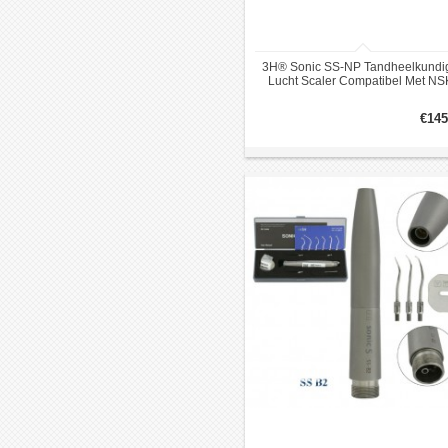
3H® Sonic SS-NP Tandheelkundi
Lucht Scaler Compatibel Met NS
Snelkoppeling
€145