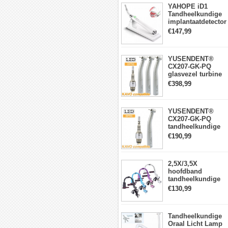
YAHOPE iD1
Tandheelkundige
implantaatdetector
implantaatlocator
€147,99
slimme
360°roterende
sensor
YUSENDENT®
CX207-GK-PQ
glasvezel turbine
handstuk KAVO-
€398,99
compatibel
(koppeling x1 +
turbine handstuk
YUSENDENT®
x3)
CX207-GK-PQ
tandheelkundige
turbine-handstuk
€190,99
compatibel met
KAVO Roto-
snelkoppeling
2,5X/3,5X
hoofdband
tandheelkundige
verrekijkerloepen
€130,99
met 5W LED-
koplamp
Tandheelkundige
Oraal Licht Lamp