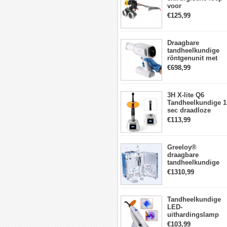
voor
tandheelkunde +
€125,99
DY-010 draadloze
3W LED-
hoofdlamp
Draagbare
tandheelkundige
röntgenunit met
hoge frequentie
€698,99
intraorale
beeldvormingsmac
3H X-lite Q6
Tandheelkundige 1
sec draadloze
LED-
€113,99
Uithardingslamp
tandarts met
lichtmeter metalen
Greeloy®
behuizing
draagbare
tandheelkundige
Eenheid met
€1310,99
luchtCompressor
GU-P206 (met
uithardingslicht en
Tandheelkundige
ultrasone scaler)
LED-
uithardingslamp
Draadloos met
€103,99