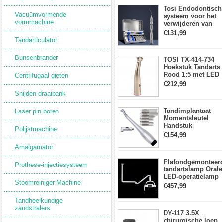
aanraakpaneel
Tosi Endodontisch
Vacuümvormende
systeem voor het
vormmachine
verwijderen van
gebroken vijlen
€131,99
wortelkanaalvijlext
Tandarticulator
Bunsenbrander
TOSI TX-414-734
Hoekstuk Tandarts
Rood 1:5 met LED
Centrifugaal gieten
Licht Mini hoofd
€212,99
Snijden draaibank
Tandimplantaat
Laser pin boren
Momentsleutel
Handstuk
Polijstmachine
Universele met 12
€154,99
Schroevendraaiers
Amalgamator
en 2 Koppen
Plafondgemonteer
Prothese-injectiesysteem
tandartslamp Orale
LED-operatielamp
Stoomreiniger Machine
Examenschaduwlo
€457,99
6 LED-lens met
arm
Tandheelkundige
zandstralers
DY-117 3.5X
chirurgische loep