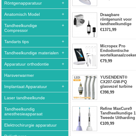
lichtmeter 2000
Röntgenapparatuur
mw/cm2
Anatomisch Model
Draagbare
röntgenunit voor
tandheelkundige
Tandheelkundige
apparatuur met
€1371,99
Compressor
hoge frequentie +
intraorale
Tandarts tips
röntgensensorkit
Micropex Pro
Endodontische
Tandheelkundige materialen
wortelkanaalzoeke
Apex Locator voor
€79,99
Apparatuur orthodontie
kanaallengtemetin
Harsverwarmer
YUSENDENT®
CX207-GW-PQ
Implantaat Apparatuur
glasvezel turbine
handstuk W&H
€398,99
compatibel
Laser tandheelkunde
(koppeling x1 +
turbine x3)
Refine MaxCure9
Tandheelkundig
Tandheelkundige 1
anesthesieapparaat
Tweede Uitharding
LED-
€109,99
Elektrochirurgie apparatuur
uithardingslamp
Draadloze