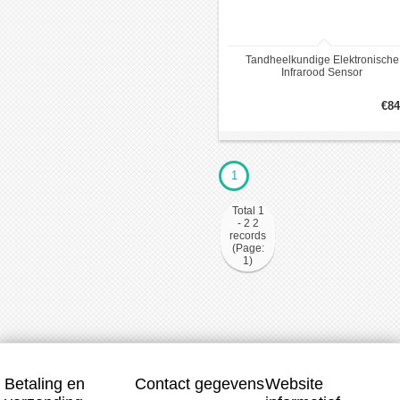
Tandheelkundige Elektronische
Infrarood Sensor
Snijwasserverwarming
€84
1
Total 1
- 2 2
records
(Page:
1)
Betaling en
Contact gegevens
Website