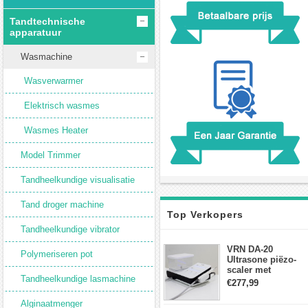
Tandtechnische
apparatuur
Wasmachine
Wasverwarmer
Elektrisch wasmes
Wasmes Heater
Model Trimmer
Tandheelkundige visualisatie
Tand droger machine
Top Verkopers
Tandheelkundige vibrator
VRN DA-20
Polymeriseren pot
Ultrasone piëzo-
scaler met
Tandheelkundige lasmachine
waterfles Fit EMS
€277,99
draadloos
voetschakelaar-
Alginaatmenger