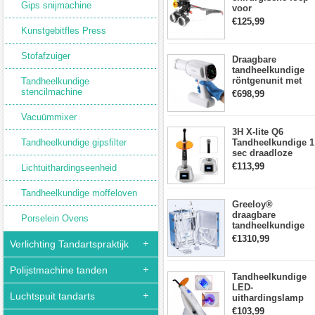
Gips snijmachine
voor
tandheelkunde +
€125,99
DY-010 draadloze
Kunstgebitfles Press
3W LED-
hoofdlamp
Stofafzuiger
Draagbare
tandheelkundige
röntgenunit met
Tandheelkundige
hoge frequentie
stencilmachine
€698,99
intraorale
beeldvormingsmac
Vacuümmixer
3H X-lite Q6
Tandheelkundige gipsfilter
Tandheelkundige 1
sec draadloze
LED-
€113,99
Lichtuithardingseenheid
Uithardingslamp
tandarts met
Tandheelkundige moffeloven
lichtmeter metalen
Greeloy®
behuizing
draagbare
Porselein Ovens
tandheelkundige
Eenheid met
€1310,99
Verlichting Tandartspraktijk
luchtCompressor
GU-P206 (met
uithardingslicht en
Polijstmachine tanden
Tandheelkundige
ultrasone scaler)
LED-
Luchtspuit tandarts
uithardingslamp
Draadloos met
€103,99