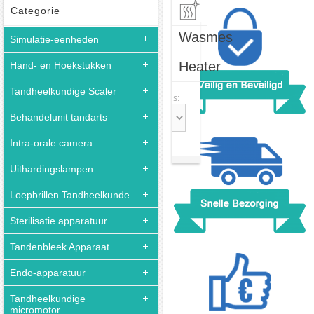
Categorie
Wasmes
Simulatie-eenheden
Heater
Hand- en Hoekstukken
Tandheelkundige Scaler
Sort:
Records:
Behandelunit tandarts
Intra-orale camera
Uithardingslampen
Loepbrillen Tandheelkunde
Sterilisatie apparatuur
Tandenbleek Apparaat
Endo-apparatuur
Tandheelkundige
micromotor