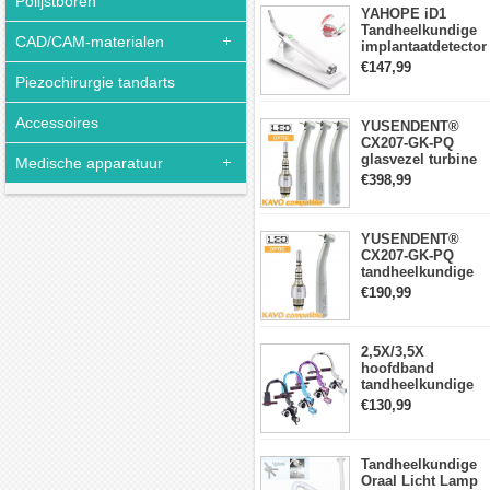
Polijstboren
YAHOPE iD1
Tandheelkundige
CAD/CAM-materialen
implantaatdetector
implantaatlocator
€147,99
slimme
Piezochirurgie tandarts
360°roterende
sensor
Accessoires
YUSENDENT®
CX207-GK-PQ
glasvezel turbine
Medische apparatuur
handstuk KAVO-
€398,99
compatibel
(koppeling x1 +
turbine handstuk
YUSENDENT®
x3)
CX207-GK-PQ
tandheelkundige
turbine-handstuk
€190,99
compatibel met
KAVO Roto-
snelkoppeling
2,5X/3,5X
hoofdband
tandheelkundige
verrekijkerloepen
€130,99
met 5W LED-
koplamp
Tandheelkundige
Oraal Licht Lamp