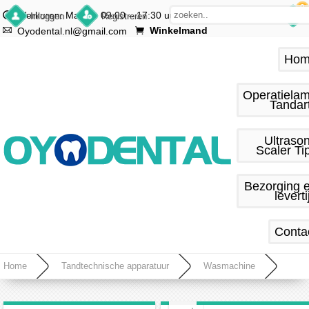
0
Werkuren: Ma.–vr. 09:00 – 17:30 uur
Inloggen
Registreren
Winkelmand
Oyodental.nl@gmail.com
Hom
Operatiela
Tandar
Ultraso
Scaler Ti
Bezorging 
leverti
Conta
Home
Tandtechnische apparatuur
Wasmachine
Wasmes Heater