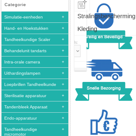
Categorie
Stralingsbescherming
Simulatie-eenheden
Kleding
Hand- en Hoekstukken
Tandheelkundige Scaler
Sort:
Records:
Behandelunit tandarts
Intra-orale camera
Uithardingslampen
Loepbrillen Tandheelkunde
Sterilisatie apparatuur
Tandenbleek Apparaat
Endo-apparatuur
Tandheelkundige
micromotor