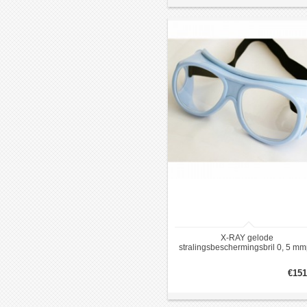
X-RAY gelode
stralingsbeschermingsbril 0, 5 m
€151