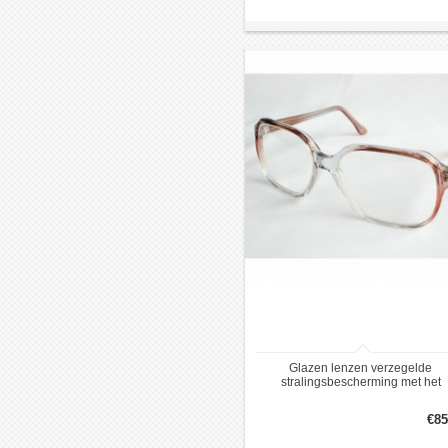
Glazen lenzen verzegelde
stralingsbescherming met het
equivalent van 0,5 mm lood
€85