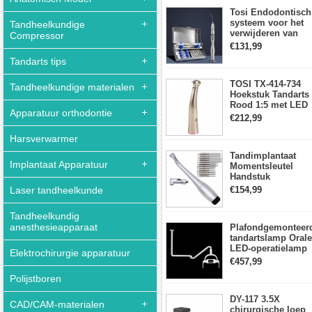
aanraakpaneel
Tosi Endodontisch
systeem voor het
Tandheelkundige
verwijderen van
Compressor
gebroken vijlen
€131,99
wortelkanaalvijlext
Tandarts tips
TOSI TX-414-734
Tandheelkundige materialen
Hoekstuk Tandarts
Rood 1:5 met LED
Apparatuur orthodontie
Licht Mini hoofd
€212,99
Harsverwarmer
Tandimplantaat
Implantaat Apparatuur
Momentsleutel
Handstuk
Universele met 12
Laser tandheelkunde
€154,99
Schroevendraaiers
en 2 Koppen
Tandheelkundig
anesthesieapparaat
Plafondgemonteer
tandartslamp Orale
LED-operatielamp
Elektrochirurgie apparatuur
Examenschaduwlo
€457,99
6 LED-lens met
Polijstboren
arm
DY-117 3.5X
CAD/CAM-materialen
chirurgische loep