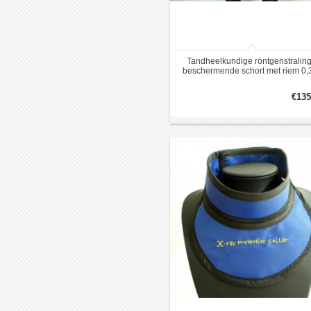
Tandheelkundige röntgenstraling
beschermende schort met riem 0,
mmpb
€135