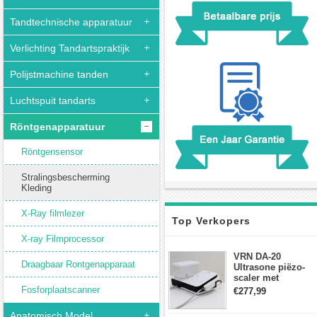
Tandtechnische apparatuur
Verlichting Tandartspraktijk
Polijstmachine tanden
Luchtspuit tandarts
Röntgenapparatuur
Röntgensensor
Stralingsbescherming
Kleding
X-Ray filmlezer
Top Verkopers
X-ray Filmprocessor
VRN DA-20
Draagbaar Rontgenapparaat
Ultrasone piëzo-
scaler met
waterfles Fit EMS
Fosforplaatscanner
€277,99
draadloos
voetschakelaar-
Anatomisch Model