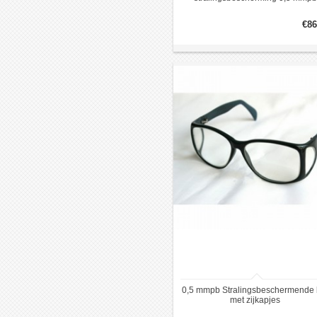
€86
0,5 mmpb Stralingsbeschermende b
met zijkapjes