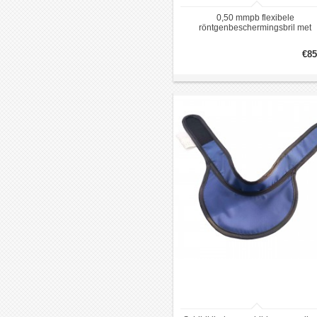
0,50 mmpb flexibele
röntgenbeschermingsbril met
zijbescherming
€85