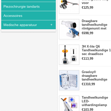
voor
Piezochirurgie tandarts
tandheelkunde +
€125,99
DY-010 draadloze
3W LED-
Accessoires
hoofdlamp
Draagbare
Medische apparatuur
tandheelkundige
röntgenunit met
hoge frequentie
€698,99
intraorale
beeldvormingsmac
3H X-lite Q6
Tandheelkundige 1
sec draadloze
LED-
€113,99
Uithardingslamp
tandarts met
lichtmeter metalen
Greeloy®
behuizing
draagbare
tandheelkundige
Eenheid met
€1310,99
luchtCompressor
GU-P206 (met
uithardingslicht en
Tandheelkundige
ultrasone scaler)
LED-
uithardingslamp
Draadloos met
€103,99