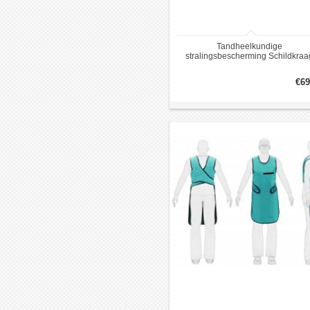
Tandheelkundige
stralingsbescherming Schildkraa
€69