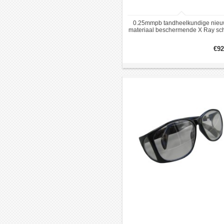
0.25mmpb tandheelkundige nie
materiaal beschermende X Ray sch
waterdichte Vest bescherming
€92