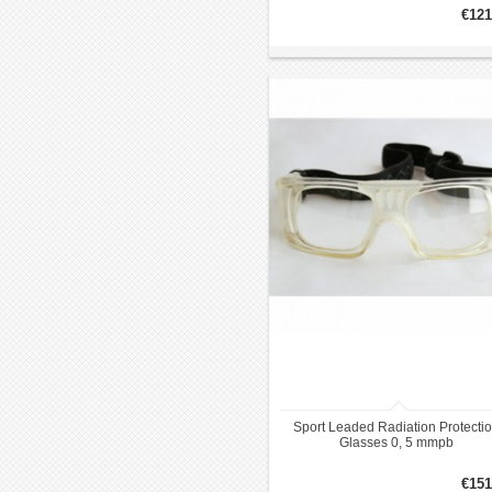
€121
Sport Leaded Radiation Protecti
Glasses 0, 5 mmpb
€151