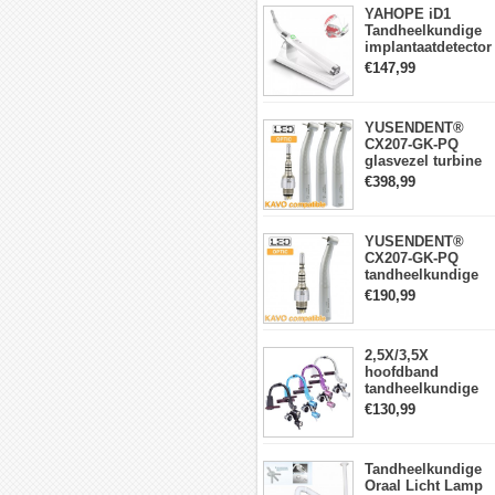
YAHOPE iD1
Tandheelkundige
implantaatdetector
implantaatlocator
€147,99
slimme
360°roterende
sensor
YUSENDENT®
CX207-GK-PQ
glasvezel turbine
handstuk KAVO-
€398,99
compatibel
(koppeling x1 +
turbine handstuk
YUSENDENT®
x3)
CX207-GK-PQ
tandheelkundige
turbine-handstuk
€190,99
compatibel met
KAVO Roto-
snelkoppeling
2,5X/3,5X
hoofdband
tandheelkundige
verrekijkerloepen
€130,99
met 5W LED-
koplamp
Tandheelkundige
Oraal Licht Lamp