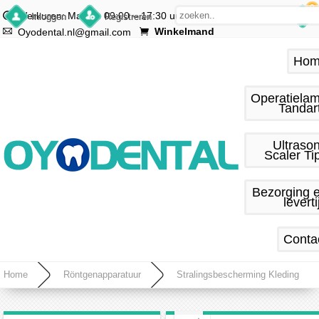
0
Werkuren: Ma.–vr. 09:00 – 17:30 uur
Inloggen
Registreren
Winkelmand
Oyodental.nl@gmail.com
Hom
Operatiela
Tandar
Ultraso
Scaler Ti
Bezorging 
leverti
Conta
Home
Röntgenapparatuur
Stralingsbescherming Kleding