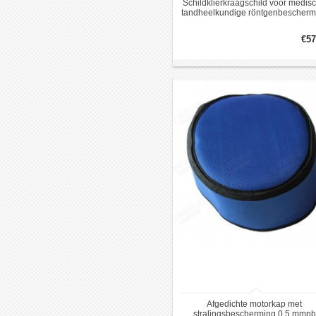
Schildklierkraagschild voor medis
tandheelkundige röntgenbescherm
0,5 mm
€57
Afgedichte motorkap met
stralingsbescherming 0,5 mmpb