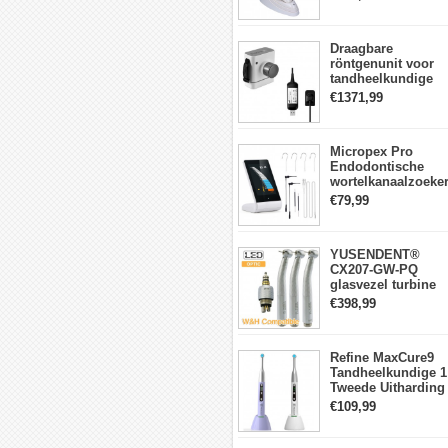
lichtmeter 2000
mw/cm2
Draagbare
röntgenunit voor
tandheelkundige
apparatuur met
€1371,99
hoge frequentie +
intraorale
röntgensensorkit
Micropex Pro
Endodontische
wortelkanaalzoeke
Apex Locator voor
€79,99
kanaallengtemetin
YUSENDENT®
CX207-GW-PQ
glasvezel turbine
handstuk W&H
€398,99
compatibel
(koppeling x1 +
turbine x3)
Refine MaxCure9
Tandheelkundige 1
Tweede Uitharding
LED-
€109,99
uithardingslamp
Draadloze