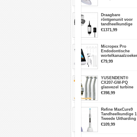
lichtmeter 2000
van
mw/cm2
de
snelheid
Draagbare
niet
röntgenunit voor
op
tandheelkundige
de
apparatuur met
€1371,99
rechterschakelaar,
hoge frequentie +
wacht
intraorale
tot
röntgensensorkit
de
Micropex Pro
hendel
Endodontische
stopt
wortelkanaalzoeke
en
Apex Locator voor
€79,99
druk
kanaallengtemetin
dan
op
5.
YUSENDENT®
Furlong
CX207-GW-PQ
inactiviteitstijd,
glasvezel turbine
koppel
handstuk W&H
€398,99
de
compatibel
stroombron
(koppeling x1 +
los;
turbine x3)
Refine MaxCure9
Specificaties
Tandheelkundige 1
Belangrijkste
Tweede Uitharding
onderdeel
LED-
€109,99
1.
uithardingslamp
Nominale
Draadloze
spanning: