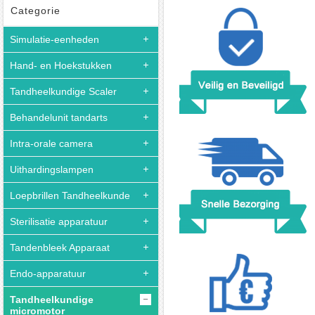
Tandheelkundige
Categorie
micromotor
Simulatie-eenheden
STRONG
210
Hand- en Hoekstukken
+
STRONG
Tandheelkundige Scaler
102L
Behandelunit tandarts
35000RPM
handstuk
Intra-orale camera
Uithardingslampen
Loepbrillen Tandheelkunde
Sterilisatie apparatuur
Tandenbleek Apparaat
Endo-apparatuur
Tandheelkundige
micromotor