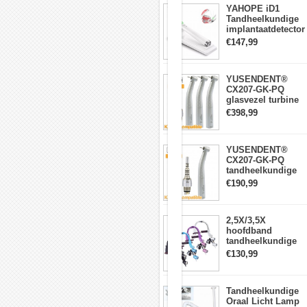
110V-
YAHOPE iD1
120V/60HZ,
Tandheelkundige
220V-
implantaatdetector
240V/50HZ
implantaatlocator
€147,99
(Stel
slimme
de
360°roterende
spanning
sensor
in
YUSENDENT®
voordat
CX207-GK-PQ
u
glasvezel turbine
de
handstuk KAVO-
€398,99
machine
compatibel
gebruikt)
(koppeling x1 +
2.
turbine handstuk
YUSENDENT®
Stroomingang:
x3)
CX207-GK-PQ
65W
tandheelkundige
3.
turbine-handstuk
Uitgangsspanning:
€190,99
compatibel met
DC0-
KAVO Roto-
32V
snelkoppeling
4.
2,5X/3,5X
Nominale
hoofdband
snelheid:
tandheelkundige
0-
verrekijkerloepen
35000RPM(Max);
€130,99
met 5W LED-
koplamp
Pakket
omvat:
Tandheelkundige
1x
Oraal Licht Lamp
Hoofdmachine;