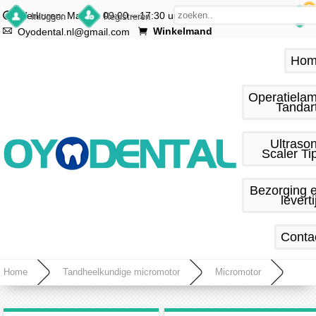
0
Werkuren: Ma.–vr. 09:00 – 17:30 uur
Inloggen
Registreren
Winkelmand
Oyodental.nl@gmail.com
Hom
Operatiela
Tandar
Ultraso
Scaler Ti
Bezorging 
leverti
Conta
Home
Tandheelkundige micromotor
Micromotor
Tandheelkundige micromotor STRONG 210 + STRONG 102L 35000RPM handstuk