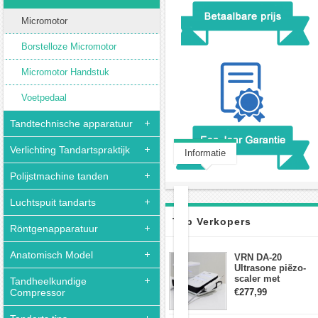
Micromotor
Borstelloze Micromotor
Micromotor Handstuk
Voetpedaal
Tandtechnische apparatuur
Verlichting Tandartspraktijk
Informatie
Klantbeoordeling(0)
Polijstmachine tanden
Luchtspuit tandarts
Tandheelkundige
Top Verkopers
Röntgenapparatuur
micromotor
STRONG
Anatomisch Model
VRN DA-20
210
Ultrasone piëzo-
+
scaler met
Tandheelkundige
STRONG
waterfles Fit EMS
Compressor
€277,99
102L
draadloos
35000RPM
voetschakelaar-