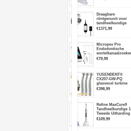
lichtmeter 2000
het
mw/cm2
verlijmen
van
Draagbare
orthodontische
röntgenunit voor
beugels
tandheelkundige
en
apparatuur met
€1371,99
het
hoge frequentie +
plaatsen
intraorale
van
röntgensensorkit
retoraties;
Micropex Pro
Endodontische
Schaling
wortelkanaalzoeke
van
Apex Locator voor
€79,99
tandimplantaten
kanaallengtemetin
en
abutments;
YUSENDENT®
Reiniging
CX207-GW-PQ
van
glasvezel turbine
tong
handstuk W&H
€398,99
en
compatibel
gehemelte;
(koppeling x1 +
turbine x3)
Refine MaxCure9
Tandheelkundige 1
Functies:
Tweede Uitharding
LED-
Compatibel
€109,99
uithardingslamp
met
Draadloze
KaVo