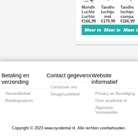
4
PIEZON
Mondhygiëne
Tandheelkundige
Tandheel
Gaten
mondstu
Luchtstraalpolijsten
luchtpolijstmachin
luchtpol
Luchtstroompolijstmachine
met
compatib
Handstuk
€166,99
koppeling
€179,99
€166,99
met
4
Fit
NSK-
Gaten
KaVo
koppelin
Multiflex
4
gaten
Betaling en
Contact gegevens
Website
verzending
informatief
Contacteer ons
Verzendbeleid
Privacy en Beveiliging
Terugstuurbeleid
Betalingswijzen
Over oyodental.nl
Algemene
Voorwaarden
Copyright © 2023 www.oyodental.nl. Alle rechten voorbehouden.