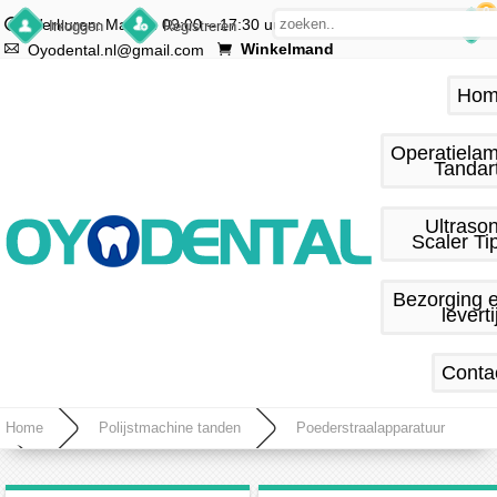
0
Werkuren: Ma.–vr. 09:00 – 17:30 uur
Inloggen
Registreren
Winkelmand
Oyodental.nl@gmail.com
Hom
Operatiela
Tandar
Ultraso
Scaler Ti
Bezorging 
leverti
Conta
Home
Polijstmachine tanden
Poederstraalapparatuur
Mondhygiëne Luchtpolijstmachine Polijsthandstuk 4-gaats Fit KaVo Multiflex-