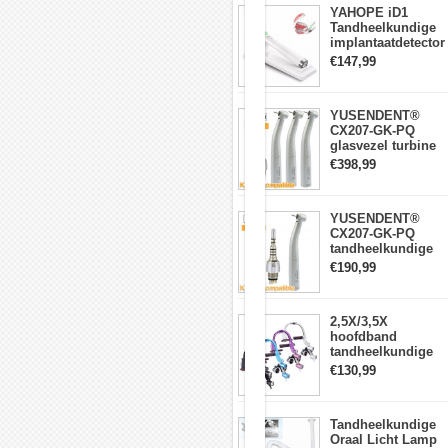
Multiflex-
YAHOPE iD1
koppeling
Tandheelkundige
implantaatdetector
Designerhandstuk
implantaatlocator
verkrijgbaar
€147,99
slimme
in
360°roterende
groen,
sensor
bule
YUSENDENT®
en
CX207-GK-PQ
paars
glasvezel turbine
handstuk KAVO-
Geen
€398,99
compatibel
omslachtige
(koppeling x1 +
installatie
turbine handstuk
–
YUSENDENT®
x3)
eenvoudig
CX207-GK-PQ
plug-
tandheelkundige
and-
turbine-handstuk
play-
€190,99
compatibel met
systeem
KAVO Roto-
snelkoppeling
Eenvoudige
2,5X/3,5X
reiniging
hoofdband
en
tandheelkundige
onderhoud
verrekijkerloepen
€130,99
met 5W LED-
120°
koplamp
mondstuk
voor
Tandheelkundige
algemeen
Oraal Licht Lamp
gebruik