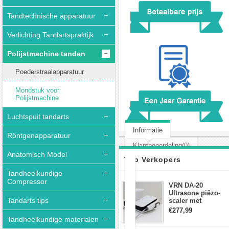
Tandtechnische apparatuur
Verlichting Tandartspraktijk
Polijstmachine tanden
Poederstraalapparatuur
Mondstuk voor
Polijstmachine
Luchtspuit tandarts
Informatie
Röntgenapparatuur
Klantbeoordeling(0)
Anatomisch Model
Top Verkopers
Tandheelkundige
Mondhygiëne
Compressor
VRN DA-20
Luchtpolijstmachine
Ultrasone piëzo-
Polijsthandstuk
Tandarts tips
scaler met
4-
waterfles Fit EMS
€277,99
gaats
draadloos
Tandheelkundige materialen
voetschakelaar-
Fit