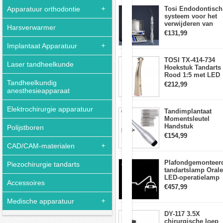
aanraakpaneel
KaVo
Apparatuur orthodontie
Tosi Endodontisch
Multiflex-
systeem voor het
koppeling
verwijderen van
Harsverwarmer
gebroken vijlen
€131,99
wortelkanaalvijlext
Implantaat Apparatuur
Model:
TOSI TX-414-734
Laser tandheelkunde
AP31-
Hoekstuk Tandarts
K
Rood 1:5 met LED
(groen)
Tandheelkundig
Licht Mini hoofd
€212,99
anesthesieapparaat
AP31-
K
Elektrochirurgie apparatuur
(paars)
Tandimplantaat
Momentsleutel
302PQK-
Handstuk
Polijstboren
QC-
Universele met 12
€154,99
koppeling
Schroevendraaiers
CAD/CAM-materialen
(compatibel
en 2 Koppen
met
AP31-
Plafondgemonteer
Piezochirurgie tandarts
K)
tandartslamp Orale
LED-operatielamp
Vervangingskop
Accessoires
Examenschaduwlo
€457,99
(compatibel
6 LED-lens met
met
arm
Medische apparatuur
alle
AP31)
DY-117 3.5X
chirurgische loep