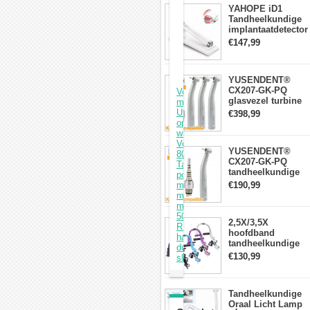
YAHOPE iD1
Tandheelkundige
implantaatdetector
implantaatlocator
€147,99
slimme
360°roterende
sensor
YUSENDENT®
CX207-GK-PQ
Vorige: Draagbare
glasvezel turbine
monddouche
handstuk KAVO-
USB
€398,99
compatibel
oplaadbaar
(koppeling x1 +
waterdicht
turbine handstuk
Volgende: YJD-
YUSENDENT®
x3)
800
CX207-GK-PQ
Tandborstelloze
tandheelkundige
polijstmachine
turbine-handstuk
met
€190,99
compatibel met
micromotor
KAVO Roto-
met
snelkoppeling
50K
2,5X/3,5X
RPM
hoofdband
handstuk
tandheelkundige
dubbel
verrekijkerloepen
€130,99
slot
met 5W LED-
koplamp
Tandheelkundige
Oraal Licht Lamp