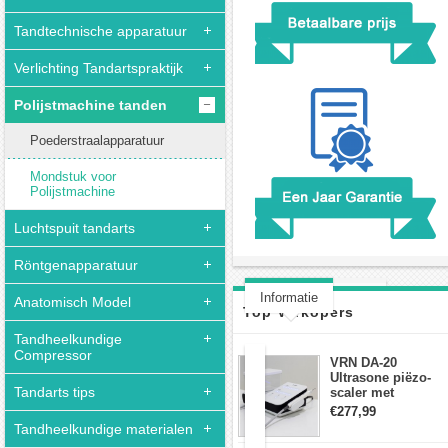
Tandtechnische apparatuur
Verlichting Tandartspraktijk
Polijstmachine tanden
Poederstraalapparatuur
Mondstuk voor
Polijstmachine
Luchtspuit tandarts
Röntgenapparatuur
Informatie
Anatomisch Model
Top Verkopers
Klantbeoordeling(0)
Tandheelkundige
Compressor
VRN DA-20
Ultrasone piëzo-
Tandarts tips
Refine
scaler met
waterfles Fit EMS
iJet
€277,99
draadloos
S
Tandheelkundige materialen
voetschakelaar-
Poederstraalapparatuur