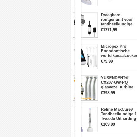
Orthodontische
lichtmeter 2000
beugels
mw/cm2
schalen
Luchtpolijsten
Draagbare
na
röntgenunit voor
ultrasoon
tandheelkundige
schalen
apparatuur met
€1371,99
Voorbereiding
hoge frequentie +
voor
intraorale
het
röntgensensorkit
Micropex Pro
verlijmen
Endodontische
van
wortelkanaalzoeke
orthodontische
Apex Locator voor
brackets
€79,99
kanaallengtemetin
en
het
plaatsen
YUSENDENT®
van
CX207-GW-PQ
retoraties
glasvezel turbine
Tandimplantaat
handstuk W&H
en
€398,99
compatibel
abutment
(koppeling x1 +
scaling
turbine x3)
Tougue
Refine MaxCure9
en
Tandheelkundige 1
gehemelte
Tweede Uitharding
reiniging
LED-
€109,99
uithardingslamp
Draadloze