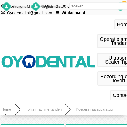
0
Werkuren: Ma.–vr. 09:00 – 17:30 uur
Inloggen
Registreren
Winkelmand
Oyodental.nl@gmail.com
Hom
Operatiela
Tandar
Ultraso
Scaler Ti
Bezorging 
leverti
Conta
Home
Polijstmachine tanden
Poederstraalapparatuur
Refine iJet S Poederstraalapparatuur luchtpolijstapparaat tandarts compatibel