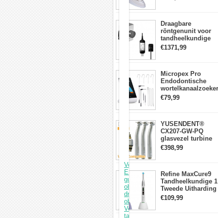
voor
lichtmeter 2000
200℃
mw/cm2
Temperatuur:
Draagbare
150℃,
röntgenunit voor
200℃,
tandheelkundige
220℃
apparatuur met
€1371,99
Oplaadtijd:
hoge frequentie +
<2
intraorale
uur
röntgensensorkit
Batterij:
Micropex Pro
2000mAh
Endodontische
Vermogen:
wortelkanaalzoeke
7.5V/2.5A
Apex Locator voor
€79,99
kanaallengtemetin
YUSENDENT®
CX207-GW-PQ
glasvezel turbine
handstuk W&H
€398,99
compatibel
(koppeling x1 +
Vorige: Westcode
turbine x3)
Endodontische
Refine MaxCure9
guttapercha
Tandheelkundige 1
obturatie
Tweede Uitharding
draadloos
LED-
€109,99
obturatiesysteem
uithardingslamp
Volgende: Poederstraalapparatuu
Draadloze
tandarts