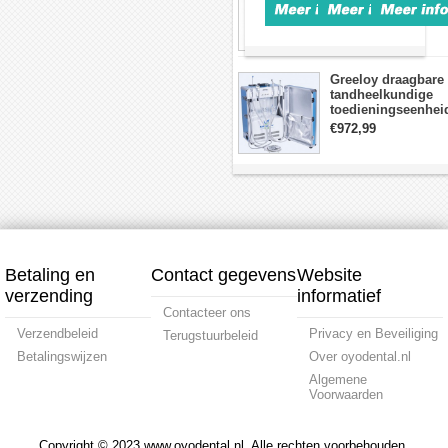
Werklamp 6 Led
Gutta-
Obturatie
endodontis
Lens
Percha
Apparatuur
obturatiepe
€429,99
Plafondmodel Met
Obturatiesysteem
verwarmde
Arm
pen
+ 2
Greeloy draagbare
tips
tandheelkundige
toedieningseenhei
met
€972,99
luchtCompressor
GU-P204 +
triplexspuit
Betaling en
Contact gegevens
Website
verzending
informatief
Contacteer ons
Verzendbeleid
Privacy en Beveiliging
Terugstuurbeleid
Betalingswijzen
Over oyodental.nl
Algemene
Voorwaarden
Copyright © 2023 www.oyodental.nl. Alle rechten voorbehouden.