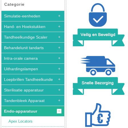
Denjoy
Categorie
iPack
Simulatie-eenheden
Endodontische
draadloos
Hand- en Hoekstukken
guttapercha
obturatie
Tandheelkundige Scaler
Pen
Behandelunit tandarts
Intra-orale camera
Uithardingslampen
Loepbrillen Tandheelkunde
Sterilisatie apparatuur
Tandenbleek Apparaat
Endo-apparatuur
Apex Locators