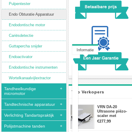
Pulpentester
Endo Obturatie Apparatuur
Endodontische motor
Cariësdetectie
Guttapercha snijder
Informatie
Endoactivator
Klantbeoordeling(0)
Endodontische instrumenten
Denjoy
Wortelkanaalvijlextractor
iPack
Endodontische
Tandheelkundige
Top Verkopers
micromotor
draadloos
guttapercha
Tandtechnische apparatuur
obturatie
VRN DA-20
Pen
Ultrasone piëzo-
Verlichting Tandartspraktijk
scaler met
waterfles Fit EMS
€277,99
draadloos
Polijstmachine tanden
voetschakelaar-