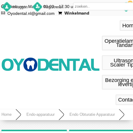
0
Werkuren: Ma.–vr. 09:00 – 17:30 uur
Inloggen
Registreren
Winkelmand
Oyodental.nl@gmail.com
Hom
Operatiela
Tandar
Ultraso
Scaler Ti
Bezorging 
leverti
Conta
Home
Endo-apparatuur
Endo Obturatie Apparatuur
Denjoy iPack Endodontische draadloos guttapercha obturatie Pen