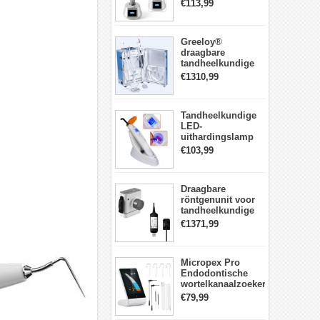
LED-
€113,99
Uithardingslamp
tandarts met
lichtmeter metalen
Greeloy®
behuizing
draagbare
tandheelkundige
Eenheid met
€1310,99
luchtCompressor
GU-P206 (met
uithardingslicht en
Tandheelkundige
ultrasone scaler)
LED-
uithardingslamp
Draadloos met
€103,99
lichtmeter 2000
mw/cm2
Draagbare
röntgenunit voor
tandheelkundige
apparatuur met
€1371,99
hoge frequentie +
intraorale
röntgensensorkit
Micropex Pro
Endodontische
wortelkanaalzoeker
Apex Locator voor
€79,99
kanaallengtemeting