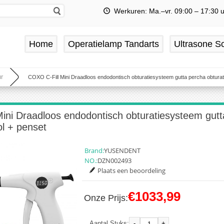
Werkuren: Ma.–vr. 09:00 – 17:30 
Home
Operatielamp Tandarts
Ultrasone Sc
r
COXO C-Fill Mini Draadloos endodontisch obturatiesysteem gutta percha obturati
ini Draadloos endodontisch obturatiesysteem gutt
ol + penset
Brand:
YUSENDENT
NO.:
DZN002493
Plaats een beoordeling
€1033,99
Onze Prijs:
-
+
Aantal Stuks: