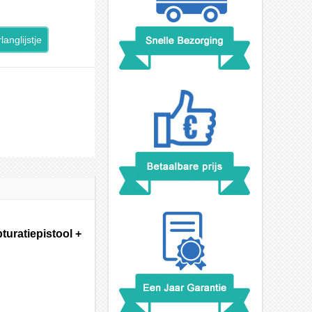
langlijstje
uratiepistool +