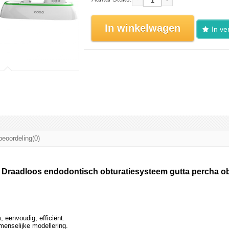
In winkelwagen
In ver
beoordeling(0)
 Draadloos endodontisch obturatiesysteem gutta percha obt
m, eenvoudig, efficiënt.
enselijke modellering.