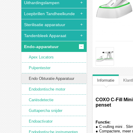
Uithardingslampen
Loepbrillen Tandheelkunde
Sterilisatie apparatuur
Tandenbleek Apparaat
Endo-apparatuur
Apex Locators
Pulpentester
Endo Obturatie Apparatuur
Informatie
Klant
Endodontische motor
COXO C-Fill Mini
Cariësdetectie
penset
Guttapercha snijder
Endoactivator
Functie:
● C-vulling mini . Sli
● Compactere, meer m
Endodontische instrumenten