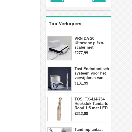
Top Verkopers
VRN DA-20
Ultrasone piëzo-
scaler met
waterfles Fit EMS
€277,99
draadloos
voetschakelaar-
aanraakpaneel
Tosi Endodontisch
systeem voor het
verwijderen van
gebroken vijlen
€131,99
wortelkanaalvijlextractorkit
TOSI TX-414-734
Hoekstuk Tandarts
Rood 1:5 met LED
Licht Mini hoofd
€212,99
Tandimplantaat