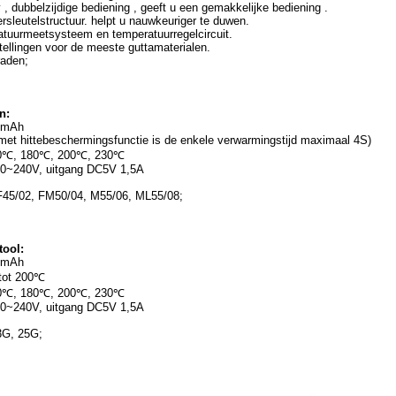
 , dubbelzijdige bediening , geeft u een gemakkelijke bediening .
sleutelstructuur. helpt u nauwkeuriger te duwen.
tuurmeetsysteem en temperatuurregelcircuit.
tellingen voor de meeste guttamaterialen.
raden;
n:
00mAh
met hittebeschermingsfunctie is de enkele verwarmingstijd maximaal 4S)
50℃, 180℃, 200℃, 230℃
00~240V, uitgang DC5V 1,5A
: F45/02, FM50/04, M55/06, ML55/08;
tool:
00mAh
 tot 200℃
50℃, 180℃, 200℃, 230℃
00~240V, uitgang DC5V 1,5A
3G, 25G;