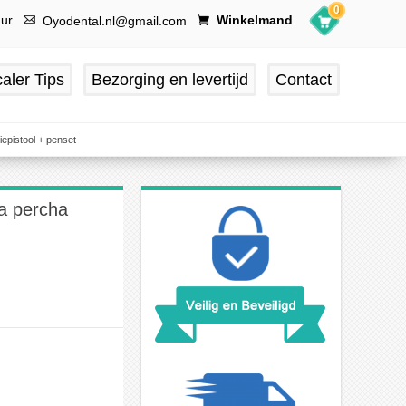
0
uur
Winkelmand
Oyodental.nl@gmail.com
aler Tips
Bezorging en levertijd
Contact
epistool + penset
a percha