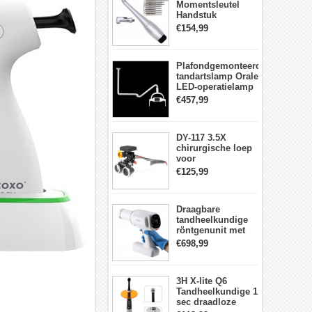
Momentsleutel
Handstuk
Universele met 12
€154,99
Schroevendraaiers
en 2 Koppen
Plafondgemonteerde
tandartslamp Orale
LED-operatielamp
Examenschaduwloze
€457,99
6 LED-lens met
arm
DY-117 3.5X
chirurgische loep
voor
tandheelkunde +
€125,99
DY-010 draadloze
3W LED-
hoofdlamp
Draagbare
tandheelkundige
röntgenunit met
hoge frequentie
€698,99
intraorale
beeldvormingsmachine
3H X-lite Q6
Tandheelkundige 1
sec draadloze