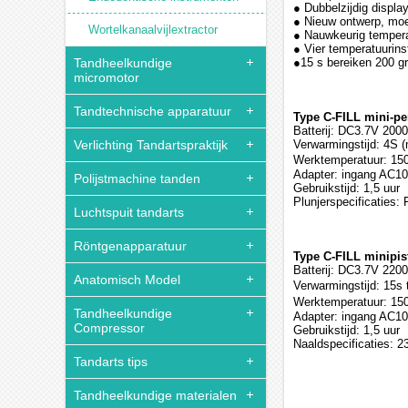
● Dubbelzijdig display
● Nieuw ontwerp, moer
Wortelkanaalvijlextractor
● Nauwkeurig tempera
● Vier temperatuurins
Tandheelkundige
●15 s bereiken 200 g
micromotor
Tandtechnische apparatuur
Type C-FILL mini-pe
Batterij: DC3.7V 20
Verlichting Tandartspraktijk
Verwarmingstijd: 4S (
Werktemperatuur: 1
Adapter: ingang AC1
Polijstmachine tanden
Gebruikstijd: 1,5 uur
Plunjerspecificaties
Luchtspuit tandarts
Röntgenapparatuur
Type C-FILL minipis
Batterij: DC3.7V 22
Anatomisch Model
Verwarmingstijd: 15s
Werktemperatuur: 1
Tandheelkundige
Adapter: ingang AC1
Compressor
Gebruikstijd: 1,5 uur
Naaldspecificaties: 2
Tandarts tips
Tandheelkundige materialen