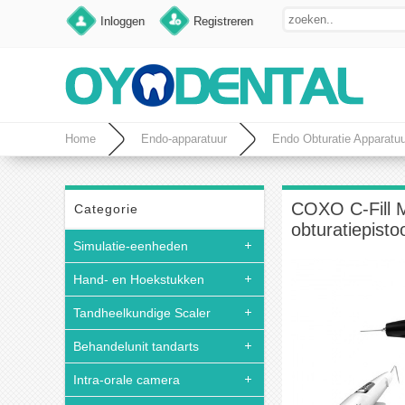
Inloggen
Registreren
Home
Endo-apparatuur
Endo Obturatie Apparatuu
COXO C-Fill M
Categorie
obturatiepisto
Simulatie-eenheden
Hand- en Hoekstukken
Tandheelkundige Scaler
Behandelunit tandarts
Intra-orale camera