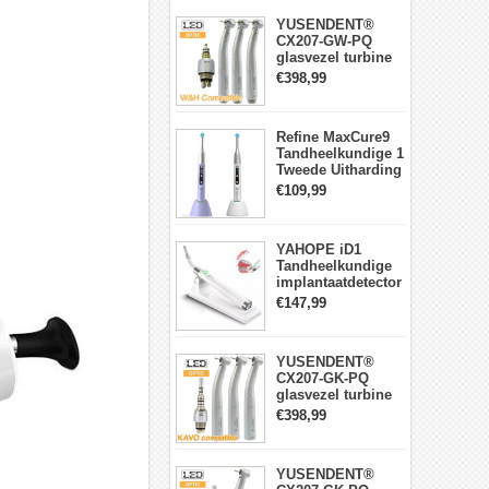
YUSENDENT®
CX207-GW-PQ
glasvezel turbine
handstuk W&H
€398,99
compatibel
(koppeling x1 +
turbine x3)
Refine MaxCure9
Tandheelkundige 1
Tweede Uitharding
LED-
€109,99
uithardingslamp
Draadloze
YAHOPE iD1
Tandheelkundige
implantaatdetector
implantaatlocator
€147,99
slimme
360°roterende
sensor
YUSENDENT®
CX207-GK-PQ
glasvezel turbine
handstuk KAVO-
€398,99
compatibel
(koppeling x1 +
turbine handstuk
YUSENDENT®
x3)