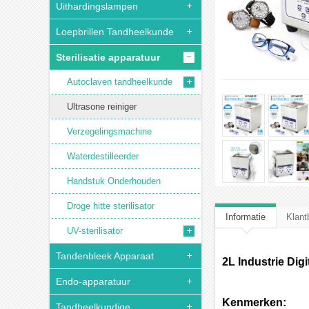
Uithardingslampen
Loepbrillen Tandheelkunde
Sterilisatie apparatuur
Autoclaven tandheelkunde
Ultrasone reiniger
Verzegelingsmachine
Waterdestilleerder
Handstuk Onderhouden
Droge hitte sterilisator
Informatie
Klant
UV-sterilisator
Tandenbleek Apparaat
2L Industrie Dig
Endo-apparatuur
Kenmerken:
Tandheelkundige