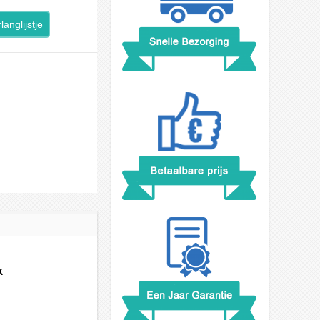
langlijstje
k