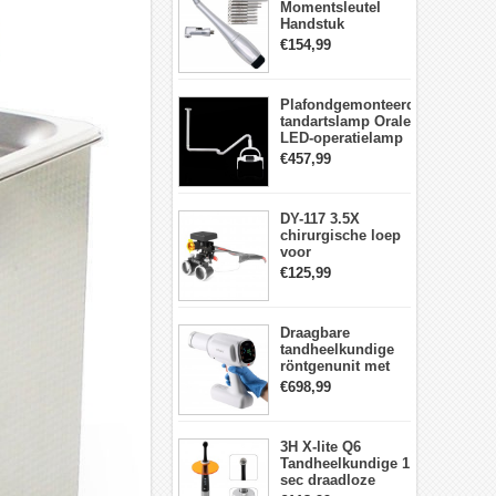
Momentsleutel
Handstuk
Universele met 12
€154,99
Schroevendraaiers
en 2 Koppen
Plafondgemonteerde
tandartslamp Orale
LED-operatielamp
Examenschaduwloze
€457,99
6 LED-lens met
arm
DY-117 3.5X
chirurgische loep
voor
tandheelkunde +
€125,99
DY-010 draadloze
3W LED-
hoofdlamp
Draagbare
tandheelkundige
röntgenunit met
hoge frequentie
€698,99
intraorale
beeldvormingsmachine
3H X-lite Q6
Tandheelkundige 1
sec draadloze