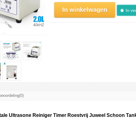
In winkelwagen
In ver
beoordeling(0)
itale Ultrasone Reiniger Timer Roestvrij Juweel Schoon Tan