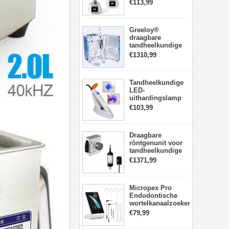
LED-
€113,99
Uithardingslamp
tandarts met
lichtmeter metalen
Greeloy®
behuizing
draagbare
tandheelkundige
Eenheid met
€1310,99
luchtCompressor
GU-P206 (met
uithardingslicht en
Tandheelkundige
ultrasone scaler)
LED-
uithardingslamp
Draadloos met
€103,99
lichtmeter 2000
mw/cm2
Draagbare
röntgenunit voor
tandheelkundige
apparatuur met
€1371,99
hoge frequentie +
intraorale
röntgensensorkit
Micropex Pro
Endodontische
wortelkanaalzoeker
Apex Locator voor
€79,99
kanaallengtemeting