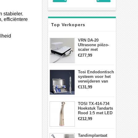
n stabieler.
 efficiëntere
Top Verkopers
lheid
VRN DA-20
Ultrasone piëzo-
scaler met
waterfles Fit EMS
€277,99
draadloos
voetschakelaar-
aanraakpaneel
Tosi Endodontisch
systeem voor het
verwijderen van
gebroken vijlen
€131,99
wortelkanaalvijlextractorkit
TOSI TX-414-734
Hoekstuk Tandarts
Rood 1:5 met LED
Licht Mini hoofd
€212,99
Tandimplantaat