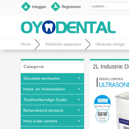
Inloggen
Registreren
Home
Sterilisatie apparatuur
Ultrasone reiniger
2L Industrie D
Categorie
Simulatie-eenheden
Hand- en Hoekstukken
Tandheelkundige Scaler
Behandelunit tandarts
Intra-orale camera