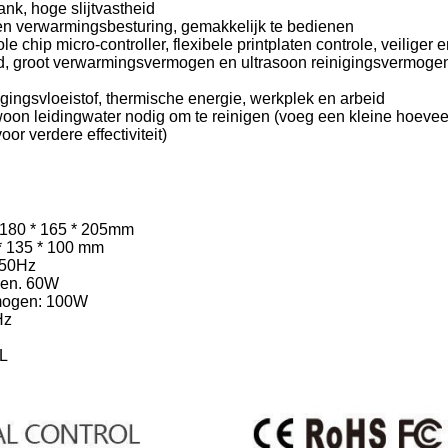
tank, hoge slijtvastheid
- en verwarmingsbesturing, gemakkelijk te bedienen
ole chip micro-controller, flexibele printplaten controle, veiliger e
d, groot verwarmingsvermogen en ultrasoon reinigingsvermogen,
igingsvloeistof, thermische energie, werkplek en arbeid
woon leidingwater nodig om te reinigen (voeg een kleine hoevee
or verdere effectiviteit)
 180 * 165 * 205mm
 * 135 * 100 mm
 50Hz
gen. 60W
mogen: 100W
Hz
2L