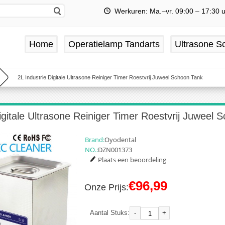
Werkuren: Ma.–vr. 09:00 – 17:30 
Home
Operatielamp Tandarts
Ultrasone Sc
2L Industrie Digitale Ultrasone Reiniger Timer Roestvrij Juweel Schoon Tank
igitale Ultrasone Reiniger Timer Roestvrij Juweel 
Brand:
Oyodental
NO.:
DZN001373
Plaats een beoordeling
€96,99
Onze Prijs:
-
+
Aantal Stuks: