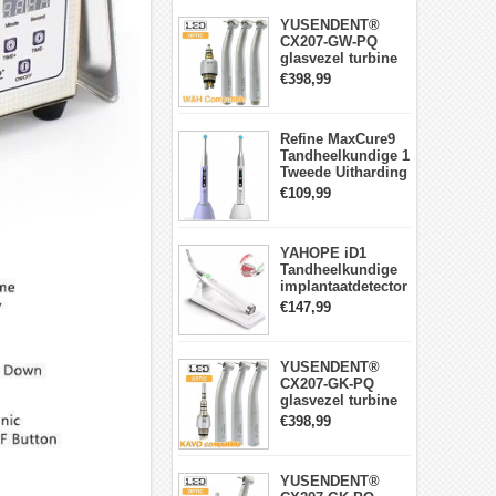
YUSENDENT®
CX207-GW-PQ
glasvezel turbine
handstuk W&H
€398,99
compatibel
(koppeling x1 +
turbine x3)
Refine MaxCure9
Tandheelkundige 1
Tweede Uitharding
LED-
€109,99
uithardingslamp
Draadloze
YAHOPE iD1
Tandheelkundige
implantaatdetector
implantaatlocator
€147,99
slimme
360°roterende
sensor
YUSENDENT®
CX207-GK-PQ
glasvezel turbine
handstuk KAVO-
€398,99
compatibel
(koppeling x1 +
turbine handstuk
YUSENDENT®
x3)