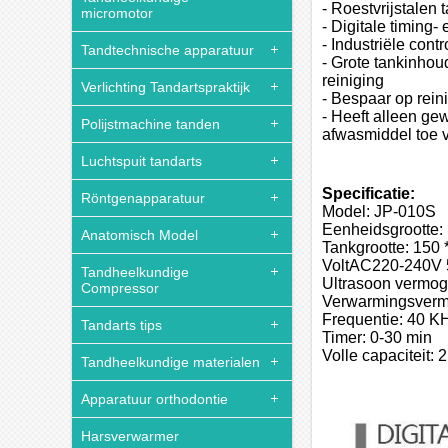
- Roestvrijstalen 
micromotor
- Digitale timing
- Industriële contr
Tandtechnische apparatuur
- Grote tankinhou
reiniging
Verlichting Tandartspraktijk
- Bespaar op rein
- Heeft alleen ge
Polijstmachine tanden
afwasmiddel toe vo
Luchtspuit tandarts
Specificatie:
Röntgenapparatuur
Model: JP-010S
Eenheidsgrootte:
Anatomisch Model
Tankgrootte: 150
VoltAC220-240V
Tandheelkundige
Ultrasoon vermo
Compressor
Verwarmingsver
Frequentie: 40 K
Tandarts tips
Timer: 0-30 min
Volle capaciteit: 
Tandheelkundige materialen
Apparatuur orthodontie
Harsverwarmer