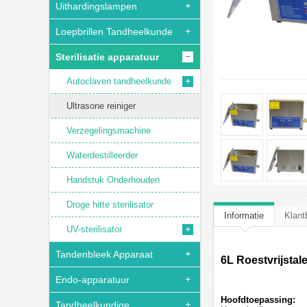
Uithardingslampen
Loepbrillen Tandheelkunde
Sterilisatie apparatuur
Autoclaven tandheelkunde
Ultrasone reiniger
Verzegelingsmachine
Waterdestilleerder
Handstuk Onderhouden
Droge hitte sterilisator
Informatie
Klant
UV-sterilisator
Tandenbleek Apparaat
6L Roestvrijsta
Endo-apparatuur
Hoofdtoepassing:
Tandheelkundige