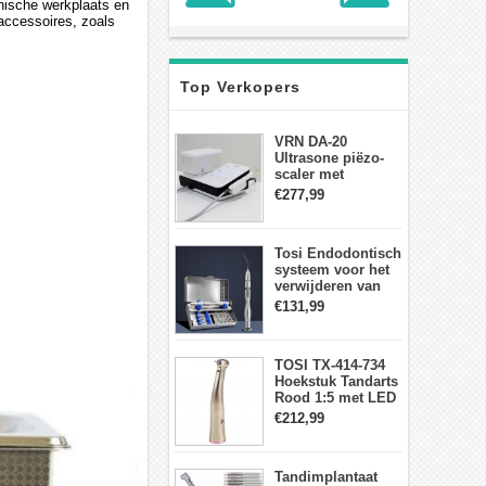
onische werkplaats en
accessoires, zoals
Top Verkopers
VRN DA-20
Ultrasone piëzo-
scaler met
waterfles Fit EMS
€277,99
draadloos
voetschakelaar-
aanraakpaneel
Tosi Endodontisch
systeem voor het
verwijderen van
gebroken vijlen
€131,99
wortelkanaalvijlextractorkit
TOSI TX-414-734
Hoekstuk Tandarts
Rood 1:5 met LED
Licht Mini hoofd
€212,99
Tandimplantaat