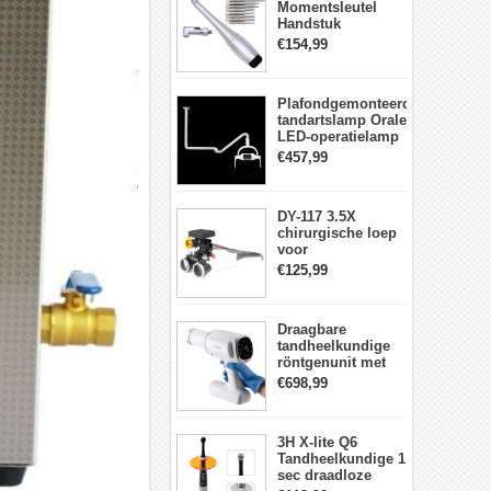
Momentsleutel
Handstuk
Universele met 12
€154,99
Schroevendraaiers
en 2 Koppen
Plafondgemonteerde
tandartslamp Orale
LED-operatielamp
Examenschaduwloze
€457,99
6 LED-lens met
arm
DY-117 3.5X
chirurgische loep
voor
tandheelkunde +
€125,99
DY-010 draadloze
3W LED-
hoofdlamp
Draagbare
tandheelkundige
röntgenunit met
hoge frequentie
€698,99
intraorale
beeldvormingsmachine
3H X-lite Q6
Tandheelkundige 1
sec draadloze