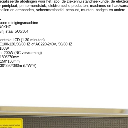
cialiseerde afdelingen voor het labo, de ziekenhuistandheelkunde, de elektr
 printplaat, printermondstuk, elektronische producten, machines en hardware
oorbellen en armbanden, scheermeshoofd, penpunt, munten, badges en andere.
:
sone reinigingsmachine
: 40KHZ
vrij staal SUS304
 controle LCD (1-30 minuten)
AC100-120,50/60HZ of AC220-240V, 50/60HZ
 180W
n: 200W (NC-verwarming)
0*180*270mm
0*150*150mm
 430*280*380m (L*W*H)