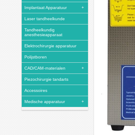
Implantaat Apparatuur
Laser tandheelkunde
Tandheelkundig
anesthesieapparaat
Elektrochirurgie apparatuur
Polijstboren
CAD/CAM-materialen
Piezochirurgie tandarts
Accessoires
Medische apparatuur