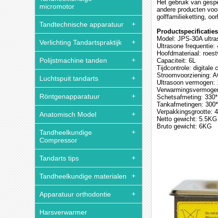
Het gebruik van gespe
micromotor
andere producten voor
golffamilieketting, 
Tandtechnische apparatuur
Productspecificaties
Model: JPS-30A ultra
Verlichting Tandartspraktijk
Ultrasone frequentie
Hoofdmateriaal: roest
Polijstmachine tanden
Capaciteit: 6L
Tijdcontrole: digitale
Stroomvoorziening: 
Luchtspuit tandarts
Ultrasoon vermogen:
Verwarmingsvermoge
Röntgenapparatuur
Schetsafmeting: 33
Tankafmetingen: 30
Verpakkingsgrootte:
Anatomisch Model
Netto gewicht: 5.5KG
Bruto gewicht: 6KG
Tandheelkundige
Compressor
Tandarts tips
Tandheelkundige materialen
Apparatuur orthodontie
Harsverwarmer