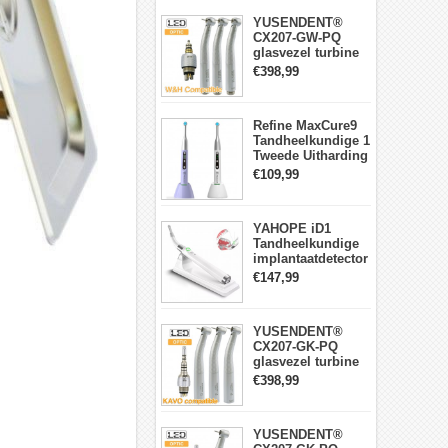
YUSENDENT®
CX207-GW-PQ
glasvezel turbine
handstuk W&H
€398,99
compatibel
(koppeling x1 +
turbine x3)
Refine MaxCure9
Tandheelkundige 1
Tweede Uitharding
LED-
€109,99
uithardingslamp
Draadloze
YAHOPE iD1
Tandheelkundige
implantaatdetector
implantaatlocator
€147,99
slimme
360°roterende
sensor
YUSENDENT®
CX207-GK-PQ
glasvezel turbine
handstuk KAVO-
€398,99
compatibel
(koppeling x1 +
turbine handstuk
YUSENDENT®
x3)