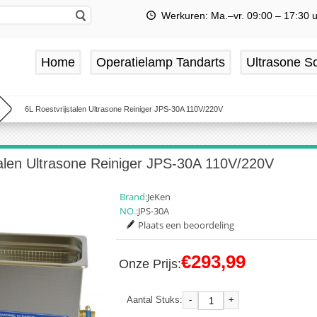
Werkuren: Ma.–vr. 09:00 – 17:30 
Home
Operatielamp Tandarts
Ultrasone Sc
6L Roestvrijstalen Ultrasone Reiniger JPS-30A 110V/220V
talen Ultrasone Reiniger JPS-30A 110V/220V
Brand:
JeKen
NO.:
JPS-30A
Plaats een beoordeling
€293,99
Onze Prijs:
-
+
Aantal Stuks: