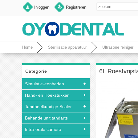
Inloggen
Registreren
Home
Sterilisatie apparatuur
Ultrasone reiniger
6L Roestvrijs
Categorie
Simulatie-eenheden
Hand- en Hoekstukken
Tandheelkundige Scaler
Behandelunit tandarts
Intra-orale camera