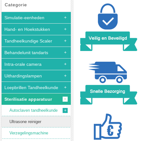
Roestvrij
Categorie
Staal
Simulatie-eenheden
1.3L
Industrie
Hand- en Hoekstukken
Ultrasone
Reiniger
Tandheelkundige Scaler
Verwarming
Behandelunit tandarts
w
/
Intra-orale camera
Timer
Uithardingslampen
Sieraden
Bril
Loepbrillen Tandheelkunde
Sterilisatie apparatuur
Autoclaven tandheelkunde
Ultrasone reiniger
Verzegelingsmachine