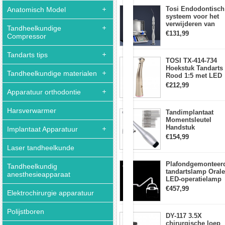
aanraakpaneel
Staal
Tosi Endodontisch
Anatomisch Model
systeem voor het
1.3L
verwijderen van
Industrie
Tandheelkundige
gebroken vijlen
€131,99
Ultrasone
Compressor
wortelkanaalvijlext
Reiniger
Verwarming
Tandarts tips
TOSI TX-414-734
w
Hoekstuk Tandarts
/
Tandheelkundige materialen
Rood 1:5 met LED
Timer
Licht Mini hoofd
€212,99
Sieraden
Apparatuur orthodontie
Bril
Harsverwarmer
Tandimplantaat
Momentsleutel
Handstuk
Toepassing:
Implantaat Apparatuur
Universele met 12
1.
€154,99
Schroevendraaiers
Huishouden
Laser tandheelkunde
en 2 Koppen
De
dagelijkse
Plafondgemonteer
punten
Tandheelkundig
tandartslamp Orale
maken
anesthesieapparaat
LED-operatielamp
en
Examenschaduwlo
doden
€457,99
Elektrochirurgie apparatuur
6 LED-lens met
kiemen
arm
schoon,
kan
Polijstboren
DY-117 3.5X
de
chirurgische loep