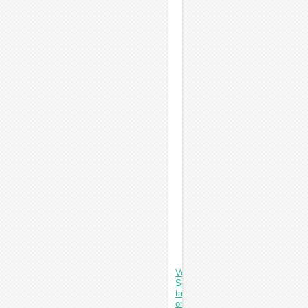
JP-
009
Materiaal:
Roestvrij
staal
Capaciteit:
1,3l
Tankgrootte:
150*135*65mm
Ultrasoon
vermogen:
60w
Frequentie:
40kHz
Vorige: 2
Sets
tandheelkundig
orthodontisch