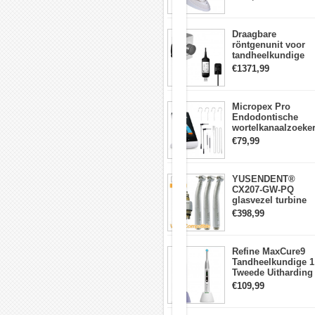
vergrootglas,
lichtmeter 2000
telescoop,
mw/cm2
microscoop,
camera,
Draagbare
enz.
röntgenunit voor
3.
tandheelkundige
Jade,
apparatuur met
€1371,99
sieraden
hoge frequentie +
verwerkende
intraorale
industrie
röntgensensorkit
Micropex Pro
In
Endodontische
het
wortelkanaalzoeke
proces
Apex Locator voor
van
€79,99
kanaallengtemetin
het
slijpen
en
YUSENDENT®
polijsten
CX207-GW-PQ
en
glasvezel turbine
zo
handstuk W&H
verder,
€398,99
compatibel
zal
(koppeling x1 +
veel
turbine x3)
stof
Refine MaxCure9
vastzitten
Tandheelkundige 1
aan
Tweede Uitharding
de
LED-
€109,99
jade,
uithardingslamp
decoraties.
Draadloze
En