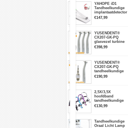
deze
YAHOPE iD1
artefacten
Tandheelkundige
zijn
implantaatdetector
vaak
implantaatlocator
€147,99
gecompliceerde
slimme
vorm,
360°roterende
multislots,
sensor
meer
YUSENDENT®
traditionele
CX207-GK-PQ
reinigingsmethoden
glasvezel turbine
vaak
handstuk KAVO-
€398,99
hulpeloos.
compatibel
4.
(koppeling x1 +
Horloges
turbine handstuk
en
YUSENDENT®
x3)
precisie-
CX207-GK-PQ
instrumenten
tandheelkundige
Alleen
turbine-handstuk
€190,99
het
compatibel met
lossen
KAVO Roto-
van
snelkoppeling
het
2,5X/3,5X
omhulsel,
hoofdband
en
tandheelkundige
het
verrekijkerloepen
€130,99
geheel
met 5W LED-
in
koplamp
de
Tandheelkundige
reinigingstank
Oraal Licht Lamp
met