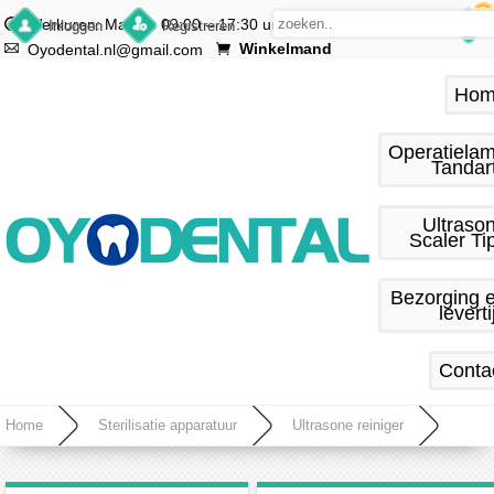
0
Werkuren: Ma.–vr. 09:00 – 17:30 uur
Inloggen
Registreren
Winkelmand
Oyodental.nl@gmail.com
Hom
Operatiela
Tandar
Ultraso
Scaler Ti
Bezorging 
leverti
Conta
Home
Sterilisatie apparatuur
Ultrasone reiniger
Roestvrij Staal 1.3L Industrie Ultrasone Reiniger Verwarming w / Timer Sieraden Bril