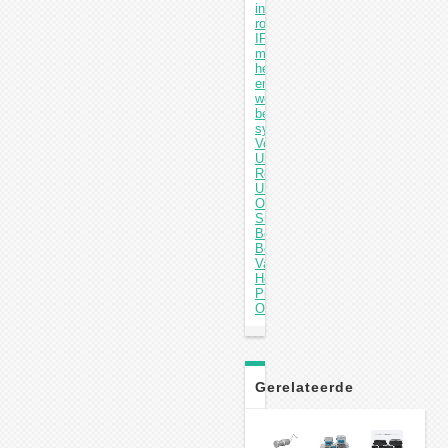
interproximaal
rooduction
IPR-
meter
heen
en
weer
bewegend
systeem
Volgende: 6.5L
Ultrasone
Reiniger
Ultrasone
Oplossing
Sieraden
Boord
Boord
Van
Het
Pisinstrumenten
Onderdelen
Gerelateerde
Producten