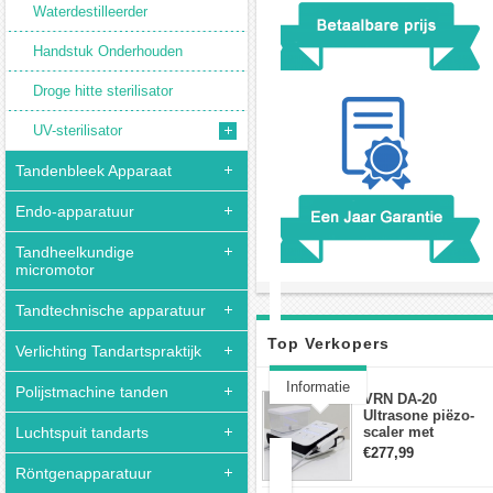
Waterdestilleerder
Handstuk Onderhouden
Droge hitte sterilisator
UV-sterilisator
Tandenbleek Apparaat
Endo-apparatuur
Tandheelkundige
micromotor
Tandtechnische apparatuur
Top Verkopers
Verlichting Tandartspraktijk
Informatie
Polijstmachine tanden
VRN DA-20
Ultrasone piëzo-
Klantbeoordeling(0)
Luchtspuit tandarts
scaler met
waterfles Fit EMS
€277,99
draadloos
Röntgenapparatuur
voetschakelaar-
Roestvrij