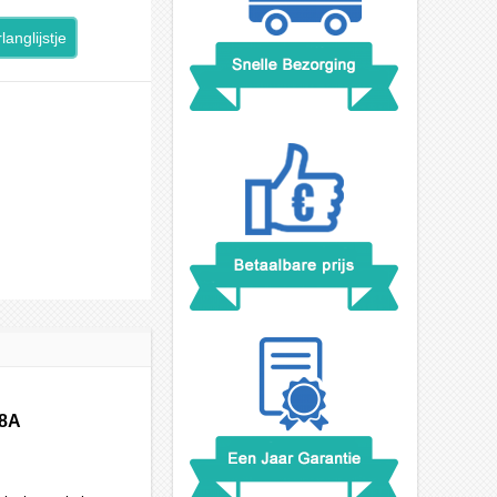
langlijstje
08A