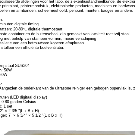
cialiseerde afdelingen voor het labo, de ziekenhuistandheelkunde, de elektr
 printplaat, printermondstuk, elektronische producten, machines en hardware
oorbellen en armbanden, scheermeshoofd, penpunt, munten, badges en andere.
n:
 minuten digitale timing
aatsen: 20-80℃ digitale thermostaat
nste container en de buitenschaal zijn gemaakt van kwaliteit roestvrij staal
g met behulp van stampen vormen, mooie verschijning
tallatie van een betrouwbare koperen aftapkraan
stalleer een efficiënte koelventilator.
vrij staal SUS304
n: 50W
 60W
Hz
Aangezien de onderkant van de ultrasone reiniger een gebogen oppervlak is, z
inuten (LED digitaal display)
: 0-80 graden Celsius
: 1 set
2" × 2 3/5 "(L x B x H)
iger: 7 "× 6 3/4" × 5 1/2 "(L x B x H)