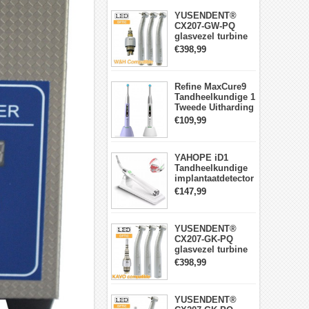
YUSENDENT®
CX207-GW-PQ
glasvezel turbine
handstuk W&H
€398,99
compatibel
(koppeling x1 +
turbine x3)
Refine MaxCure9
Tandheelkundige 1
Tweede Uitharding
LED-
€109,99
uithardingslamp
Draadloze
YAHOPE iD1
Tandheelkundige
implantaatdetector
implantaatlocator
€147,99
slimme
360°roterende
sensor
YUSENDENT®
CX207-GK-PQ
glasvezel turbine
handstuk KAVO-
€398,99
compatibel
(koppeling x1 +
turbine handstuk
YUSENDENT®
x3)