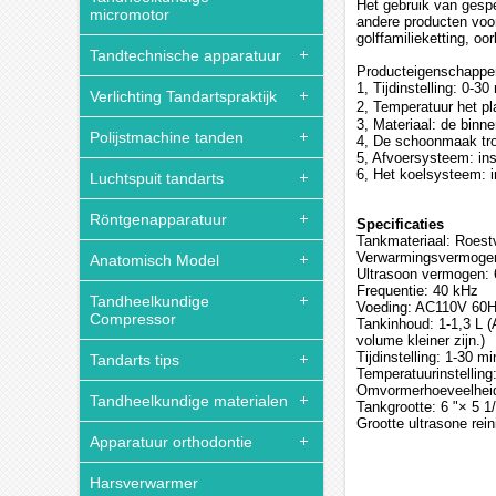
Het gebruik van gespe
micromotor
andere producten voor
golffamilieketting, 
Tandtechnische apparatuur
Producteigenschappe
1, Tijdinstelling: 0-30
Verlichting Tandartspraktijk
2, Temperatuur het pl
3, Materiaal: de binne
Polijstmachine tanden
4, De schoonmaak tro
5, Afvoersysteem: ins
6, Het koelsysteem: in
Luchtspuit tandarts
Röntgenapparatuur
Specificaties
Tankmateriaal: Roest
Verwarmingsvermoge
Anatomisch Model
Ultrasoon vermogen:
Frequentie: 40 kHz
Tandheelkundige
Voeding: AC110V 60
Compressor
Tankinhoud: 1-1,3 L (
volume kleiner zijn.)
Tijdinstelling: 1-30 m
Tandarts tips
Temperatuurinstelling
Omvormerhoeveelheid
Tandheelkundige materialen
Tankgrootte: 6 "× 5 1/
Grootte ultrasone rein
Apparatuur orthodontie
Harsverwarmer