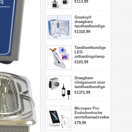
LED-
€113,99
Uithardingslamp
tandarts met
lichtmeter metalen
Greeloy®
behuizing
draagbare
tandheelkundige
Eenheid met
€1310,99
luchtCompressor
GU-P206 (met
uithardingslicht en
Tandheelkundige
ultrasone scaler)
LED-
uithardingslamp
Draadloos met
€103,99
lichtmeter 2000
mw/cm2
Draagbare
röntgenunit voor
tandheelkundige
apparatuur met
€1371,99
hoge frequentie +
intraorale
röntgensensorkit
Micropex Pro
Endodontische
wortelkanaalzoeker
Apex Locator voor
€79,99
kanaallengtemeting