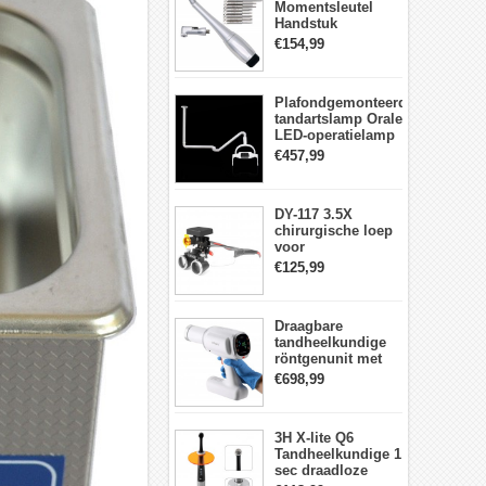
Momentsleutel
Handstuk
Universele met 12
€154,99
Schroevendraaiers
en 2 Koppen
Plafondgemonteerde
tandartslamp Orale
LED-operatielamp
Examenschaduwloze
€457,99
6 LED-lens met
arm
DY-117 3.5X
chirurgische loep
voor
tandheelkunde +
€125,99
DY-010 draadloze
3W LED-
hoofdlamp
Draagbare
tandheelkundige
röntgenunit met
hoge frequentie
€698,99
intraorale
beeldvormingsmachine
3H X-lite Q6
Tandheelkundige 1
sec draadloze