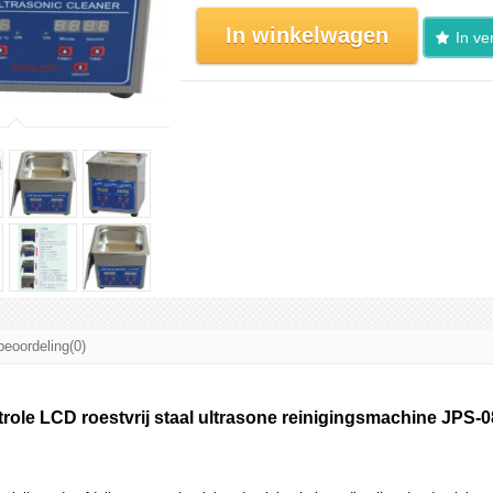
In winkelwagen
In ver
beoordeling(0)
ntrole LCD roestvrij staal ultrasone reinigingsmachine JPS-