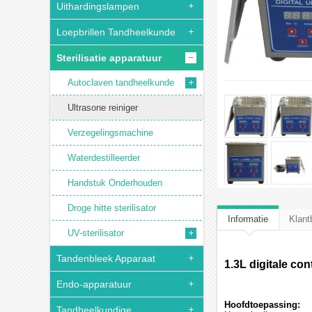
Uithardingslampen
Loepbrillen Tandheelkunde
Sterilisatie apparatuur
Autoclaven tandheelkunde
Ultrasone reiniger
Verzegelingsmachine
Waterdestilleerder
Handstuk Onderhouden
Droge hitte sterilisator
Informatie
Klant
UV-sterilisator
Tandenbleek Apparaat
1.3L digitale co
Endo-apparatuur
Hoofdtoepassing:
Tandheelkundige