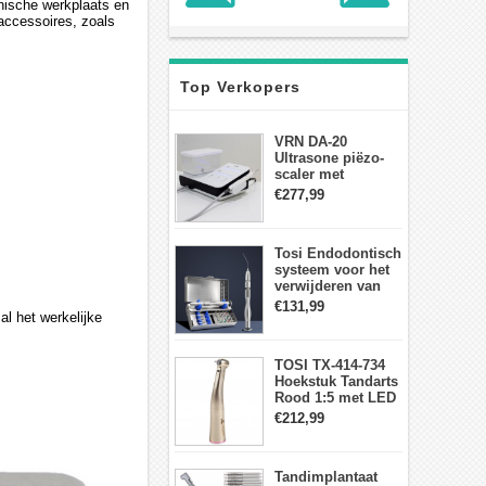
onische werkplaats en
accessoires, zoals
Top Verkopers
VRN DA-20
Ultrasone piëzo-
scaler met
waterfles Fit EMS
€277,99
draadloos
voetschakelaar-
aanraakpaneel
Tosi Endodontisch
systeem voor het
verwijderen van
gebroken vijlen
€131,99
al het werkelijke
wortelkanaalvijlextractorkit
TOSI TX-414-734
Hoekstuk Tandarts
Rood 1:5 met LED
Licht Mini hoofd
€212,99
Tandimplantaat