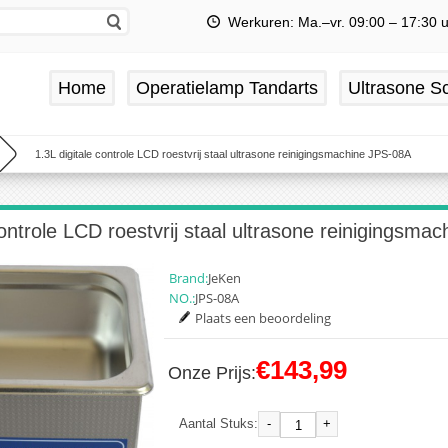
Werkuren: Ma.–vr. 09:00 – 17:30 
Home
Operatielamp Tandarts
Ultrasone Sc
1.3L digitale controle LCD roestvrij staal ultrasone reinigingsmachine JPS-08A
controle LCD roestvrij staal ultrasone reinigingsm
Brand:
JeKen
NO.:
JPS-08A
Plaats een beoordeling
€143,99
Onze Prijs:
-
+
Aantal Stuks: