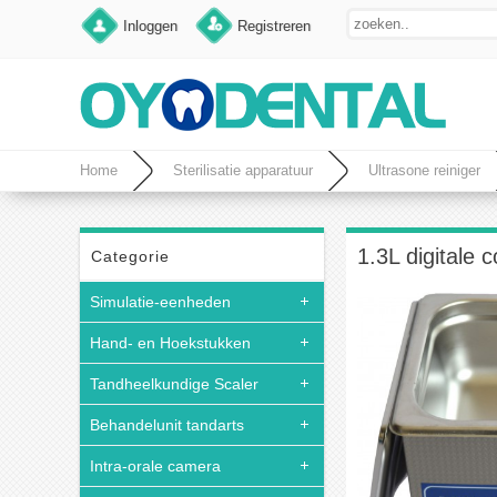
Inloggen
Registreren
Home
Sterilisatie apparatuur
Ultrasone reiniger
1.3L digitale 
Categorie
Simulatie-eenheden
Hand- en Hoekstukken
Tandheelkundige Scaler
Behandelunit tandarts
Intra-orale camera