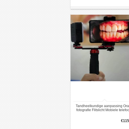
Tandheelkundige aanpassing Ora
fotografie Flitslicht Mobiele telefo
Tandheelkundige fotografie Invulli
€115