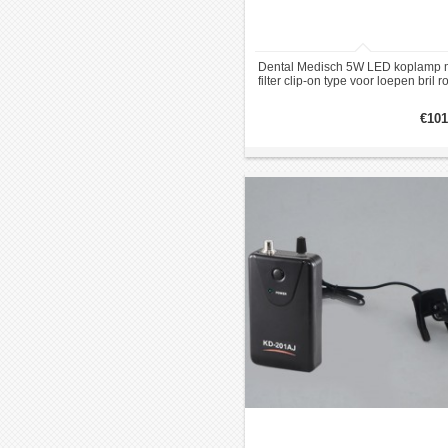
Dental Medisch 5W LED koplamp 
filter clip-on type voor loepen bril r
€101