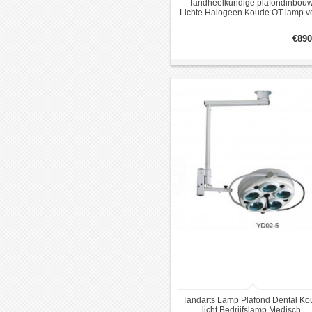
Tandheelkundige plafondinbou
Lichte Halogeen Koude OT-lamp v
Chirurgische Ruimte WYK5
€890
Tandarts Lamp Plafond Dental Ko
licht Bedrijfslamp Medisch