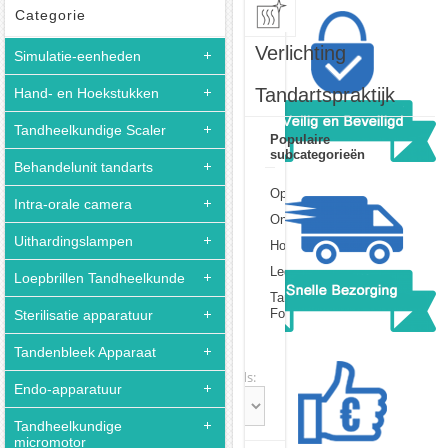
Categorie
Verlichting
Simulatie-eenheden
Tandartspraktijk
Hand- en Hoekstukken
Tandheelkundige Scaler
Populaire
subcategorieën
Behandelunit tandarts
Operatielamp Tandarts
Intra-orale camera
Onderzoekslicht
Uithardingslampen
Hoofdlampen
Led Lamparm
Loepbrillen Tandheelkunde
Tandheelkundige
Fotografie Licht
Sterilisatie apparatuur
Tandenbleek Apparaat
Sort:
Records:
Endo-apparatuur
Tandheelkundige
micromotor