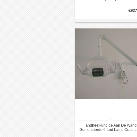
Chirurgische Light YD02-5
€927
Tandheelkundige Aan De Wand
Gemonteerde 6-Led Lamp Orale 
Schaduwloze Chirurgische Lam