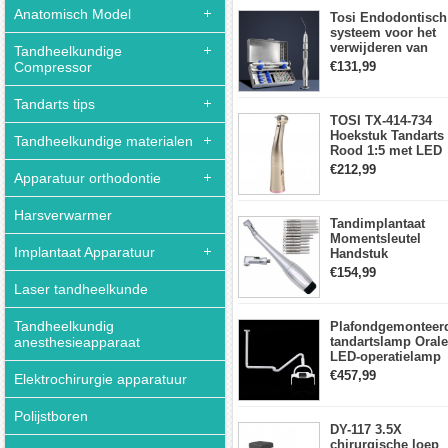
aanraakpaneel
Anatomisch Model
Tosi Endodontisch
systeem voor het
verwijderen van
Tandheelkundige
gebroken vijlen
Compressor
€131,99
wortelkanaalvijlext
Tandarts tips
TOSI TX-414-734
Hoekstuk Tandarts
Tandheelkundige materialen
Rood 1:5 met LED
Licht Mini hoofd
€212,99
Apparatuur orthodontie
Harsverwarmer
Tandimplantaat
Momentsleutel
Implantaat Apparatuur
Handstuk
Universele met 12
€154,99
Schroevendraaiers
Laser tandheelkunde
en 2 Koppen
Tandheelkundig
Plafondgemonteer
anesthesieapparaat
tandartslamp Orale
LED-operatielamp
Examenschaduwlo
€457,99
Elektrochirurgie apparatuur
6 LED-lens met
arm
Polijstboren
DY-117 3.5X
chirurgische loep