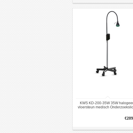
KWS KD-200-35W 35W halogee
vloersteun medisch Onderzoekslic
€289