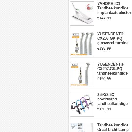
YAHOPE iD1
Tandheelkundige
implantaatdetector
implantaatlocator
€147,99
slimme
360°roterende
sensor
YUSENDENT®
CX207-GK-PQ
glasvezel turbine
handstuk KAVO-
€398,99
compatibel
(koppeling x1 +
turbine handstuk
YUSENDENT®
x3)
CX207-GK-PQ
tandheelkundige
turbine-handstuk
€190,99
compatibel met
KAVO Roto-
snelkoppeling
2,5X/3,5X
hoofdband
tandheelkundige
verrekijkerloepen
€130,99
met 5W LED-
koplamp
Tandheelkundige
Oraal Licht Lamp