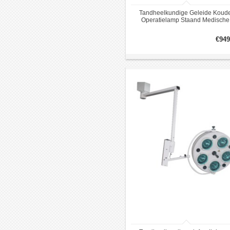
Tandheelkundige Geleide Koud
Operatielamp Staand Medische
Chirurgie voor het Ziekenhuis
Orthopedische WYKL5
€949