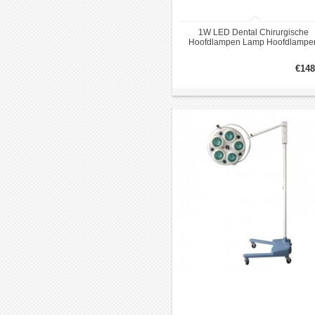
1W LED Dental Chirurgische
Hoofdlampen Lamp Hoofdlampe
Economic KWS KD-201AJ-1 Clip-
Type
€148