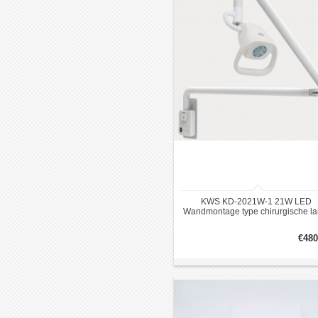
KWS KD-2021W-1 21W LED
Wandmontage type chirurgische l
onderzoekslamp
€480