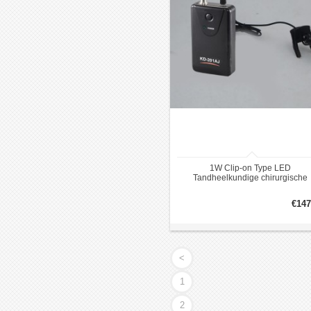
1W Clip-on Type LED
Tandheelkundige chirurgische
koplamp Lampkoplamp Economis
KD-202AJ
€147
<
1
2