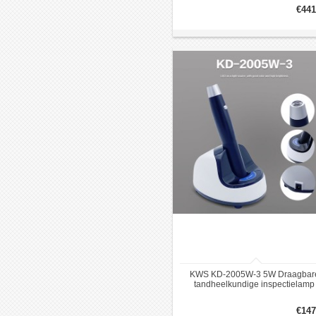
€441
KWS KD-2005W-3 5W Draagbar
tandheelkundige inspectielamp
oplaadbare LED-onderzoekslam
€147