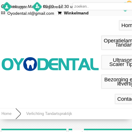
0
Werkuren: Ma.–vr. 09:00 – 17:30 uur
Inloggen
Registreren
Winkelmand
Oyodental.nl@gmail.com
Hom
Operatiela
Tandar
Ultraso
Scaler Ti
Bezorging 
leverti
Conta
Home
Verlichting Tandartspraktijk