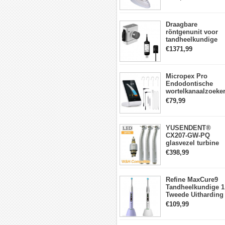
lichtmeter 2000
mw/cm2
Draagbare
röntgenunit voor
tandheelkundige
apparatuur met
€1371,99
hoge frequentie +
intraorale
röntgensensorkit
Micropex Pro
Endodontische
wortelkanaalzoeke
Apex Locator voor
€79,99
kanaallengtemetin
YUSENDENT®
CX207-GW-PQ
glasvezel turbine
handstuk W&H
€398,99
compatibel
(koppeling x1 +
turbine x3)
Refine MaxCure9
Tandheelkundige 1
Tweede Uitharding
LED-
€109,99
uithardingslamp
Draadloze