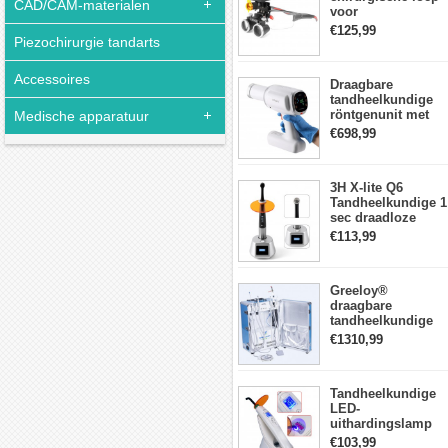
CAD/CAM-materialen
voor
tandheelkunde +
€125,99
Piezochirurgie tandarts
DY-010 draadloze
3W LED-
hoofdlamp
Accessoires
Draagbare
tandheelkundige
röntgenunit met
Medische apparatuur
hoge frequentie
€698,99
intraorale
beeldvormingsmac
3H X-lite Q6
Tandheelkundige 1
sec draadloze
LED-
€113,99
Uithardingslamp
tandarts met
lichtmeter metalen
Greeloy®
behuizing
draagbare
tandheelkundige
Eenheid met
€1310,99
luchtCompressor
GU-P206 (met
uithardingslicht en
Tandheelkundige
ultrasone scaler)
LED-
uithardingslamp
Draadloos met
€103,99