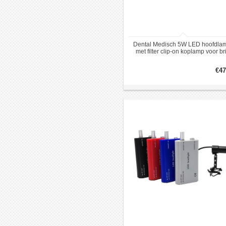
Dental Medisch 5W LED hoofdla
met filter clip-on koplamp voor bri
zwart
€47