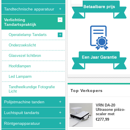
Tandtechnische apparatuur
Verlichting
Tandartspraktijk
Operatielamp Tandarts
Onderzoekslicht
Glasvezel lichtbron
Hoofdlampen
Led Lamparm
Tandheelkundige Fotografie
Top Verkopers
Licht
Polijstmachine tanden
VRN DA-20
Ultrasone piëzo-
Luchtspuit tandarts
scaler met
waterfles Fit EMS
€277,99
draadloos
Röntgenapparatuur
voetschakelaar-