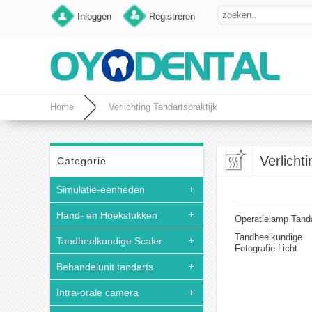
Inloggen
Registreren
Home
Verlichting Tandartspraktijk
Verlicht
Categorie
Simulatie-eenheden
Hand- en Hoekstukken
Operatielamp Tand
Tandheelkundige
Tandheelkundige Scaler
Fotografie Licht
Behandelunit tandarts
Intra-orale camera