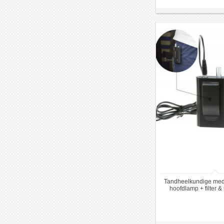
Tandheelkundige me
hoofdlamp + filter &
verrekijker loe