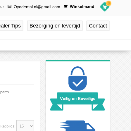
0
uur
Winkelmand
Oyodental.nl@gmail.com
aler Tips
Bezorging en levertijd
Contact
mparm
Records: