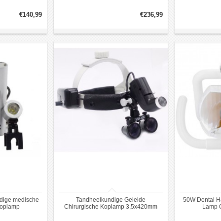
-03
tandheelkundige Eenheid
Inductie Stoe
€140,99
€236,99
dige medische
Tandheelkundige Geleide
50W Dental H
koplamp
Chirurgische Koplamp 3,5x420mm
Lamp O
Lederen Hoofdband Loepje DY-106
Tandhe