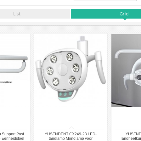
List
Grid
 Support Post
YUSENDENT CX249-23 LED-
YUSEND
e Eenheidstoel
tandlamp Mondlamp voor
Tandheelkun