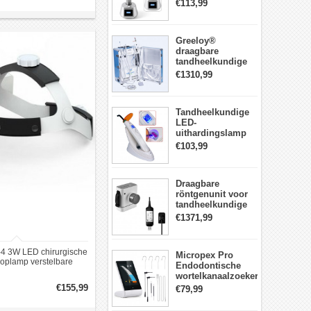
LED-
€113,99
Uithardingslamp
tandarts met
lichtmeter metalen
Greeloy®
behuizing
draagbare
tandheelkundige
Eenheid met
€1310,99
luchtCompressor
GU-P206 (met
uithardingslicht en
Tandheelkundige
ultrasone scaler)
LED-
uithardingslamp
Draadloos met
€103,99
lichtmeter 2000
mw/cm2
Draagbare
röntgenunit voor
tandheelkundige
apparatuur met
€1371,99
hoge frequentie +
intraorale
röntgensensorkit
 3W LED chirurgische
Micropex Pro
oplamp verstelbare
Endodontische
kundige hoofdlamp
wortelkanaalzoeker
Apex Locator voor
€155,99
€79,99
kanaallengtemeting