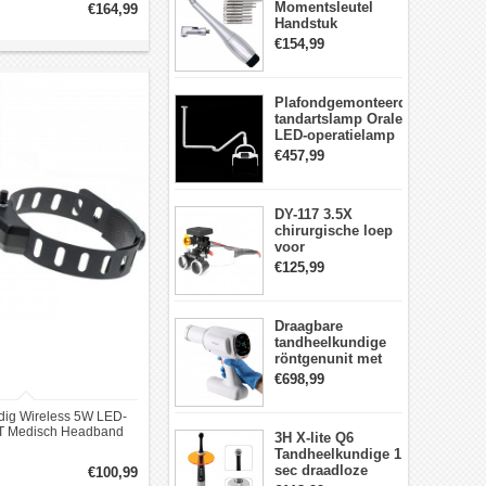
Momentsleutel
€164,99
Handstuk
Universele met 12
€154,99
Schroevendraaiers
en 2 Koppen
Plafondgemonteerde
tandartslamp Orale
LED-operatielamp
Examenschaduwloze
€457,99
6 LED-lens met
arm
DY-117 3.5X
chirurgische loep
voor
tandheelkunde +
€125,99
DY-010 draadloze
3W LED-
hoofdlamp
Draagbare
tandheelkundige
röntgenunit met
hoge frequentie
€698,99
intraorale
beeldvormingsmachine
dig Wireless 5W LED-
T Medisch Headband
3H X-lite Q6
mpen Lamp Zwart
Tandheelkundige 1
sec draadloze
€100,99