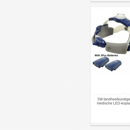
5W tandheelkundige
medische LED-kopl
7Nieuw hoofdb