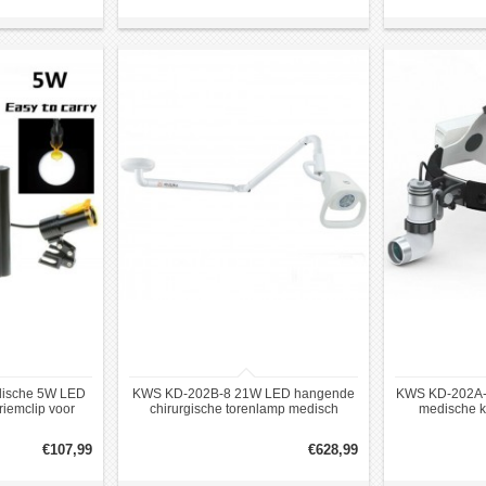
dische 5W LED
KWS KD-202B-8 21W LED hangende
KWS KD-202A-4
 riemclip voor
chirurgische torenlamp medisch
medische k
pen zwart
onderzoek licht
tandheel
€107,99
€628,99