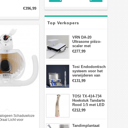
llamp + Armlamp CX249-
7
€396,99
Top Verkopers
VRN DA-20
Ultrasone piëzo-
scaler met
waterfles Fit EMS
€277,99
draadloos
voetschakelaar-
aanraakpaneel
Tosi Endodontisch
systeem voor het
verwijderen van
gebroken vijlen
€131,99
wortelkanaalvijlextractorkit
TOSI TX-414-734
Hoekstuk Tandarts
Rood 1:5 met LED
Licht Mini hoofd
€212,99
alogeen Schaduwloze
raal Licht voor
elkundige Stoel
Tandimplantaat