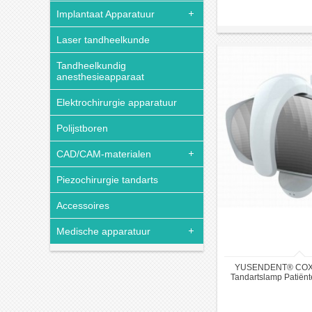
Implantaat Apparatuur
Laser tandheelkunde
Tandheelkundig
anesthesieapparaat
Elektrochirurgie apparatuur
Polijstboren
CAD/CAM-materialen
Piezochirurgie tandarts
Accessoires
Medische apparatuur
YUSENDENT® COX
Tandartslamp Patiënte
LED Bionisch 