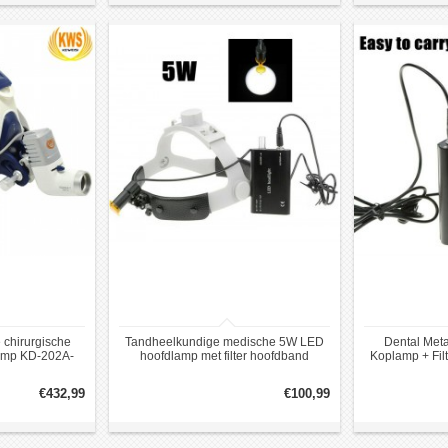
 chirurgische
Tandheelkundige medische 5W LED
Dental Met
amp KD-202A-
hoofdlamp met filter hoofdband
Koplamp + Filt
andtype
hoofdlamp ENT orale gynaecologie
€432,99
€100,99