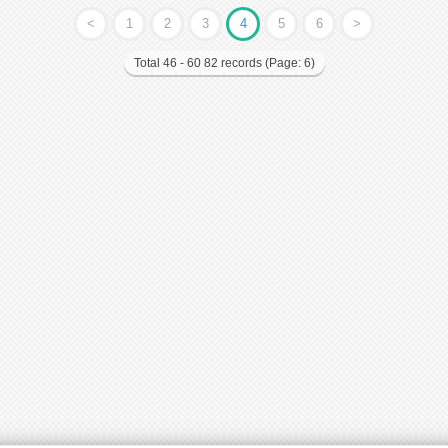
<
1
2
3
4
5
6
>
Total 46 - 60 82 records (Page: 6)