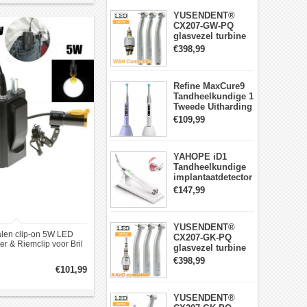
YUSENDENT®
CX207-GW-PQ
glasvezel turbine
handstuk W&H
€398,99
compatibel
(koppeling x1 +
turbine x3)
Refine MaxCure9
Tandheelkundige 1
Tweede Uitharding
LED-
€109,99
uithardingslamp
Draadloze
YAHOPE iD1
Tandheelkundige
implantaatdetector
implantaatlocator
€147,99
slimme
360°roterende
sensor
YUSENDENT®
alen clip-on 5W LED
CX207-GK-PQ
er & Riemclip voor Bril
glasvezel turbine
Zwart
handstuk KAVO-
€398,99
compatibel
€101,99
(koppeling x1 +
turbine handstuk
YUSENDENT®
x3)