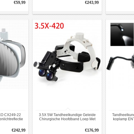
€59,99
€243,99
O CX249-22
3.5X 5W Tandheelkundige Geleide
Tandheelkun
nlichtreflectie
Chirurgische Hoofdband Loep Met
koplamp EN
Ontwerp
Licht Voor Otolaryngologie
Hoofdla
€242,99
€176,99