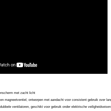
nscherm met zacht licht
 en magneetventiel, ontworpen met aandacht voor consistent gebruik over lan
ubbele ventilatoren, geschikt voor gebruik onder elektrische veiligheidseisen