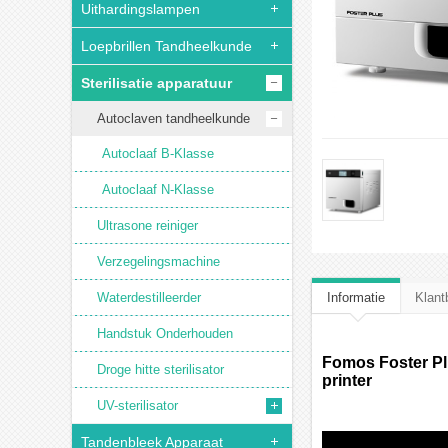
Uithardingslampen
Loepbrillen Tandheelkunde
Sterilisatie apparatuur
Autoclaven tandheelkunde
Autoclaaf B-Klasse
Autoclaaf N-Klasse
Ultrasone reiniger
Verzegelingsmachine
Waterdestilleerder
Informatie
Klant
Handstuk Onderhouden
Fomos Foster Pl
Droge hitte sterilisator
printer
UV-sterilisator
Tandenbleek Apparaat