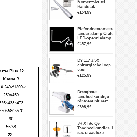
Momentsleutel
Handstuk
Universele met 12
€154,99
Schroevendraaiers
en 2 Koppen
Plafondgemonteerde
tandartslamp Orale
LED-operatielamp
Examenschaduwloze
€457,99
6 LED-lens met
arm
DY-117 3.5X
chirurgische loep
voor
oster Plus 22L
tandheelkunde +
€125,99
DY-010 draadloze
Klasse B
3W LED-
10-240v/1800w
hoofdlamp
Draagbare
250×450
tandheelkundige
röntgenunit met
625×438×473
hoge frequentie
€698,99
intraorale
770×580×570
beeldvormingsmachine
60
3H X-lite Q6
55/58
Tandheelkundige 1
sec draadloze
22L