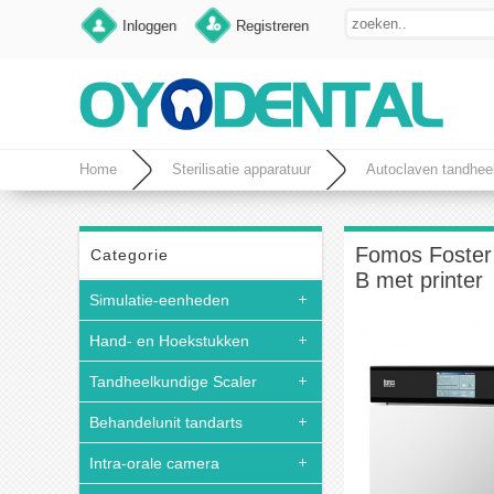
Inloggen
Registreren
Home
Sterilisatie apparatuur
Autoclaven tandhee
Fomos Foster 
Categorie
B met printer
Simulatie-eenheden
Hand- en Hoekstukken
Tandheelkundige Scaler
Behandelunit tandarts
Intra-orale camera