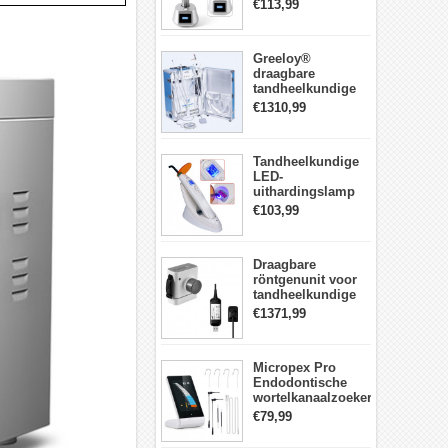
LED-
€113,99
Uithardingslamp
tandarts met
lichtmeter metalen
Greeloy®
behuizing
draagbare
tandheelkundige
Eenheid met
€1310,99
luchtCompressor
GU-P206 (met
uithardingslicht en
Tandheelkundige
ultrasone scaler)
LED-
uithardingslamp
Draadloos met
€103,99
lichtmeter 2000
mw/cm2
Draagbare
röntgenunit voor
tandheelkundige
apparatuur met
€1371,99
hoge frequentie +
intraorale
röntgensensorkit
Micropex Pro
Endodontische
wortelkanaalzoeker
Apex Locator voor
€79,99
kanaallengtemeting