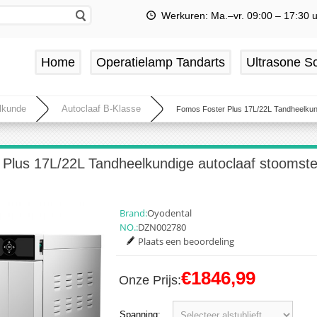
Werkuren: Ma.–vr. 09:00 – 17:30 
Home
Operatielamp Tandarts
Ultrasone Sc
lkunde
Autoclaaf B-Klasse
Fomos Foster Plus 17L/22L Tandheelkundi
Plus 17L/22L Tandheelkundige autoclaaf stoomsteri
Brand:
Oyodental
NO.:
DZN002780
Plaats een beoordeling
€1846,99
Onze Prijs:
Spanning: