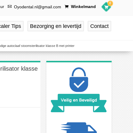
0
uur
Winkelmand
Oyodental.nl@gmail.com
aler Tips
Bezorging en levertijd
Contact
ge autoclaaf stoomsterilisator klasse B met printer
lisator klasse