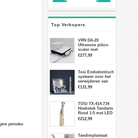
Top Verkopers
VRN DA-20
Ultrasone piëzo-
scaler met
waterfles Fit EMS
€277,99
draadloos
voetschakelaar-
aanraakpaneel
Tosi Endodontisch
systeem voor het
verwijderen van
gebroken vijlen
€131,99
wortelkanaalvijlextractorkit
TOSI TX-414-734
Hoekstuk Tandarts
Rood 1:5 met LED
Licht Mini hoofd
€212,99
gere periodes
Tandimplantaat