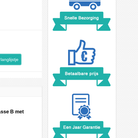
langlijstje
asse B met