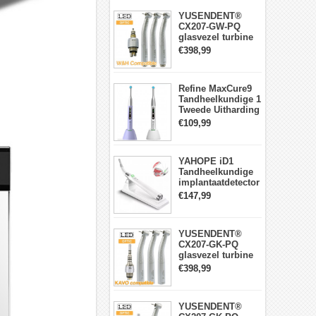
YUSENDENT®
CX207-GW-PQ
glasvezel turbine
handstuk W&H
€398,99
compatibel
(koppeling x1 +
turbine x3)
Refine MaxCure9
Tandheelkundige 1
Tweede Uitharding
LED-
€109,99
uithardingslamp
Draadloze
YAHOPE iD1
Tandheelkundige
implantaatdetector
implantaatlocator
€147,99
slimme
360°roterende
sensor
YUSENDENT®
CX207-GK-PQ
glasvezel turbine
handstuk KAVO-
€398,99
compatibel
(koppeling x1 +
turbine handstuk
YUSENDENT®
x3)