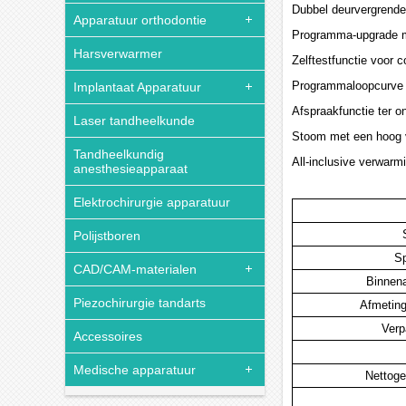
Dubbel deurvergrendel
Apparatuur orthodontie
Programma-upgrade m
Harsverwarmer
Zelftestfunctie voor 
Programmaloopcurve me
Implantaat Apparatuur
Afspraakfunctie ter o
Laser tandheelkunde
Stoom met een hoog ve
Tandheelkundig
All-inclusive verwarm
anesthesieapparaat
Elektrochirurgie apparatuur
Polijstboren
S
CAD/CAM-materialen
Binnen
Piezochirurgie tandarts
Afmetin
Verp
Accessoires
Medische apparatuur
Nettoge