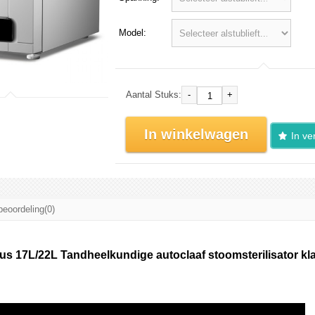
Model:
-
+
Aantal Stuks:
In winkelwagen
In ver
beoordeling(0)
us 17L/22L Tandheelkundige autoclaaf stoomsterilisator kl