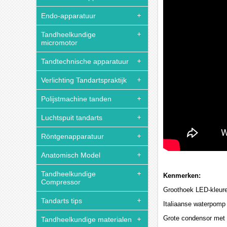
Endo-apparatuur
Tandheelkundige
micromotor
Tandtechnische apparatuur
Verlichting Tandartspraktijk
Polijstmachine tanden
Luchtspuit tandarts
Röntgenapparatuur
Anatomisch Model
Tandheelkundige
Kenmerken:
Compressor
Groothoek LED-kleure
Tandarts tips
Italiaanse waterpomp
Grote condensor met d
Tandheelkundige materialen