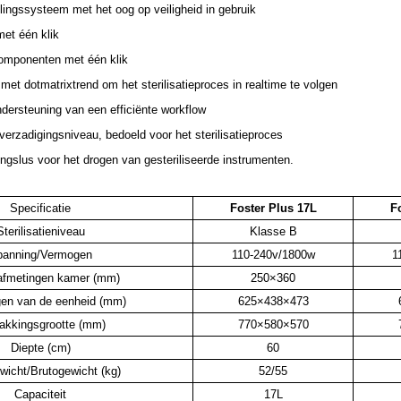
ingssysteem met het oog op veiligheid in gebruik
et één klik
componenten met één klik
t dotmatrixtrend om het sterilisatieproces in realtime te volgen
ndersteuning van een efficiënte workflow
rzadigingsniveau, bedoeld voor het sterilisatieproces
ingslus voor het drogen van gesteriliseerde instrumenten.
Specificatie
Foster Plus 17L
F
Sterilisatieniveau
Klasse B
panning/Vermogen
110-240v/1800w
1
afmetingen kamer (mm)
250×360
gen van de eenheid (mm)
625×438×473
akkingsgrootte (mm)
770×580×570
Diepte (cm)
60
wicht/Brutogewicht (kg)
52/55
Capaciteit
17L