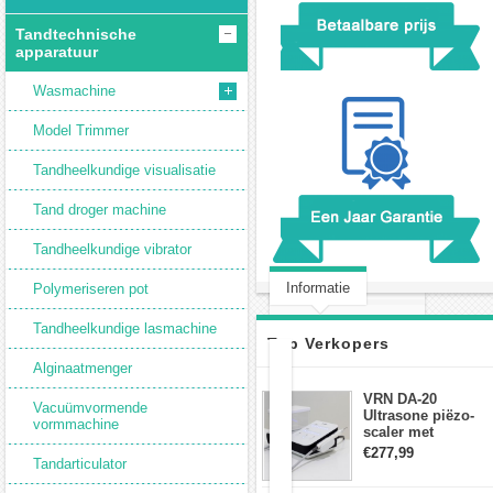
Tandtechnische
apparatuur
Wasmachine
Model Trimmer
Tandheelkundige visualisatie
Tand droger machine
Tandheelkundige vibrator
Informatie
Polymeriseren pot
Klantbeoordeling(0)
Tandheelkundige lasmachine
Top Verkopers
Alginaatmenger
JT-
VRN DA-20
Vacuümvormende
69
Ultrasone piëzo-
vormmachine
Tandheelkundige
scaler met
waterfles Fit EMS
stofbox
€277,99
Tandarticulator
draadloos
Zandstralen
voetschakelaar-
Stofkapcollector