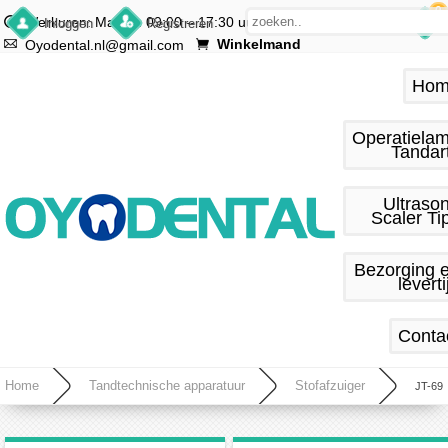
0
Werkuren: Ma.–vr. 09:00 – 17:30 uur
Inloggen
Registreren
Winkelmand
Oyodental.nl@gmail.com
Hom
Operatiela
Tandar
Ultraso
Scaler Ti
Bezorging 
leverti
Conta
Home
Tandtechnische apparatuur
Stofafzuiger
JT-69
Tandheelkundige stofbox Zandstralen Stofkapcollector Ingebouwde stofzuiger met LED-