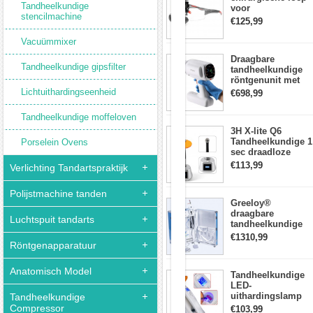
Tandheelkundige
voor
driedimensionale
stencilmachine
tandheelkunde +
verlichting,
€125,99
DY-010 draadloze
waardoor
3W LED-
er
Vacuümmixer
hoofdlamp
geen
Draagbare
visuele
Tandheelkundige gipsfilter
tandheelkundige
schaduw
röntgenunit met
ontstaat
hoge frequentie
Lichtuithardingseenheid
tijdens
€698,99
intraorale
het
beeldvormingsmac
werk.
Tandheelkundige moffeloven
2.Fijn
3H X-lite Q6
stof
Tandheelkundige 1
Porselein Ovens
wordt
sec draadloze
tijdens
LED-
€113,99
het
Verlichting Tandartspraktijk
Uithardingslamp
werk
tandarts met
weggezogen
Polijstmachine tanden
lichtmeter metalen
(vereist
Greeloy®
behuizing
een
draagbare
Luchtspuit tandarts
externe
tandheelkundige
stofzuiger),
Eenheid met
€1310,99
en
Röntgenapparatuur
luchtCompressor
grovere
GU-P206 (met
deeltjes
uithardingslicht en
Anatomisch Model
vallen
Tandheelkundige
ultrasone scaler)
in
LED-
de
uithardingslamp
Tandheelkundige
afvalopvangbak
Draadloos met
Compressor
€103,99