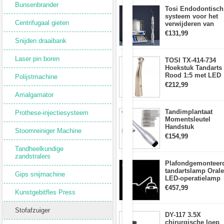
aanraakpaneel
Bunsenbrander
Ingebouwde
Tosi Endodontisch
systeem voor het
stofzuiger
Centrifugaal gieten
verwijderen van
met
gebroken vijlen
€131,99
LED-
wortelkanaalvijlext
Snijden draaibank
licht
Laser pin boren
TOSI TX-414-734
Hoekstuk Tandarts
Kenmerken:
Rood 1:5 met LED
Polijstmachine
1.Het
Licht Mini hoofd
€212,99
wordt
Amalgamator
geleverd
met
micro-
Tandimplantaat
Prothese-injectiesysteem
geluidszuiging,
Momentsleutel
en
Handstuk
Stoomreiniger Machine
drie
Universele met 12
€154,99
LED-
Schroevendraaiers
lichtstrips
Tandheelkundige
en 2 Koppen
zijn
zandstralers
respectievelijk
Plafondgemonteer
geïnstalleerd
tandartslamp Orale
Gips snijmachine
in
LED-operatielamp
de
Examenschaduwlo
€457,99
Kunstgebitfles Press
voorkant,
6 LED-lens met
links
arm
en
Stofafzuiger
DY-117 3.5X
rechts
chirurgische loep
voor