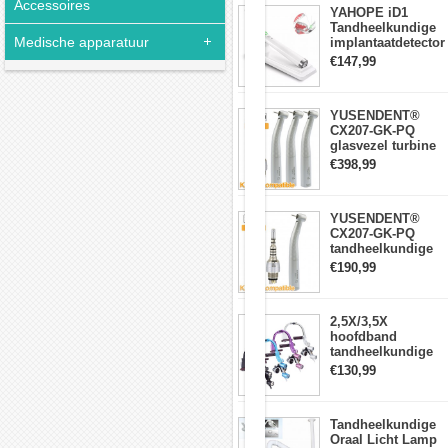
is.
Accessoires
YAHOPE iD1
4.De
Tandheelkundige
siliconen
Medische apparatuur
implantaatdetector
zachte
implantaatlocator
€147,99
rubberen
slimme
strip
360°roterende
hangende
sensor
gordijn
YUSENDENT®
kan
CX207-GK-PQ
effectief
glasvezel turbine
voorkomen
handstuk KAVO-
€398,99
dat
compatibel
stof
(koppeling x1 +
buiten
turbine handstuk
het
YUSENDENT®
x3)
werk
CX207-GK-PQ
zweeft.
tandheelkundige
.
turbine-handstuk
€190,99
5.
compatibel met
Ingebouwde
KAVO Roto-
stofzuiger,
snelkoppeling
uitgerust
2,5X/3,5X
met
hoofdband
uitlaatopeningen,
tandheelkundige
krachtige
verrekijkerloepen
€130,99
ventilatoren,
met 5W LED-
zuiveringsfilters
koplamp
en
stofopvangzakken.
Tandheelkundige
Deze
Oraal Licht Lamp