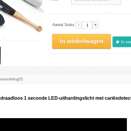
-
+
Aantal Stuks:
In winkelwagen
In ver
beoordeling(0)
draadloos 1 seconde LED-uithardingslicht met cariësdetect