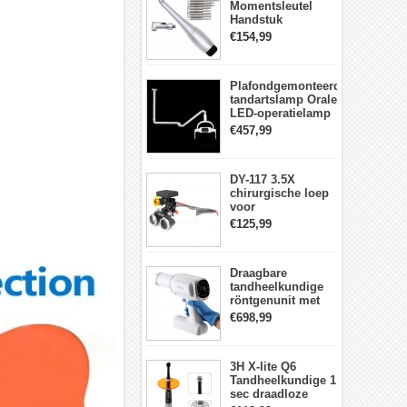
Momentsleutel
Handstuk
Universele met 12
€154,99
Schroevendraaiers
en 2 Koppen
Plafondgemonteerde
tandartslamp Orale
LED-operatielamp
Examenschaduwloze
€457,99
6 LED-lens met
arm
DY-117 3.5X
chirurgische loep
voor
tandheelkunde +
€125,99
DY-010 draadloze
3W LED-
hoofdlamp
Draagbare
tandheelkundige
röntgenunit met
hoge frequentie
€698,99
intraorale
beeldvormingsmachine
3H X-lite Q6
Tandheelkundige 1
sec draadloze