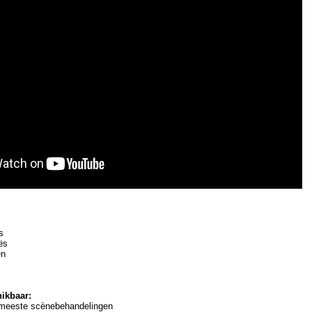
s
ës
en
hikbaar:
meeste scènebehandelingen