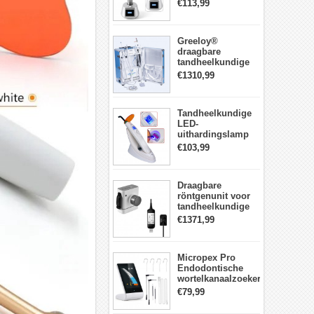
LED-
€113,99
Uithardingslamp
tandarts met
lichtmeter metalen
Greeloy®
behuizing
draagbare
tandheelkundige
Eenheid met
€1310,99
luchtCompressor
GU-P206 (met
uithardingslicht en
Tandheelkundige
ultrasone scaler)
LED-
uithardingslamp
Draadloos met
€103,99
lichtmeter 2000
mw/cm2
Draagbare
röntgenunit voor
tandheelkundige
apparatuur met
€1371,99
hoge frequentie +
intraorale
röntgensensorkit
Micropex Pro
Endodontische
wortelkanaalzoeker
Apex Locator voor
€79,99
kanaallengtemeting