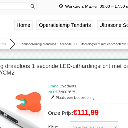
Werkuren: Ma.–vr. 09:00 – 17:30 
Home
Operatielamp Tandarts
Ultrasone Sc
lamp
Tandheelkundig draadloos 1 seconde LED-uithardingslicht met cariësdetect
g draadloos 1 seconde LED-uithardingslicht met ca
W/CM2
Brand:
Oyodental
NO.:
DZN002625
Plaats een beoordeling
€111,99
Onze Prijs:
Kleur: