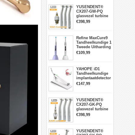
YUSENDENT®
CX207-GW-PQ
glasvezel turbine
handstuk W&H
€398,99
compatibel
(koppeling x1 +
turbine x3)
Refine MaxCure9
Tandheelkundige 1
Tweede Uitharding
LED-
€109,99
uithardingslamp
Draadloze
YAHOPE iD1
Tandheelkundige
implantaatdetector
implantaatlocator
€147,99
slimme
360°roterende
sensor
YUSENDENT®
CX207-GK-PQ
glasvezel turbine
handstuk KAVO-
€398,99
compatibel
(koppeling x1 +
turbine handstuk
YUSENDENT®
x3)