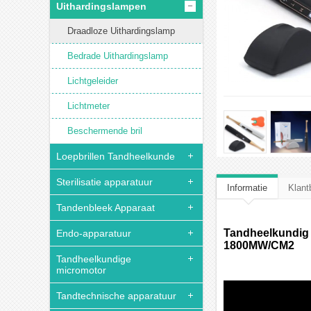
Uithardingslampen
Draadloze Uithardingslamp
Bedrade Uithardingslamp
Lichtgeleider
Lichtmeter
Beschermende bril
Loepbrillen Tandheelkunde
Sterilisatie apparatuur
Informatie
Klant
Tandenbleek Apparaat
Tandheelkundig 
Endo-apparatuur
1800MW/CM2
Tandheelkundige
micromotor
Tandtechnische apparatuur