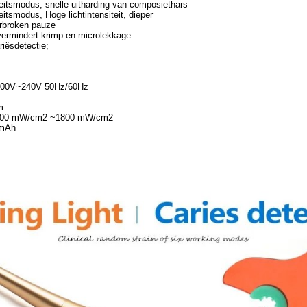
teitsmodus, snelle uitharding van composiethars
eitsmodus, Hoge lichtintensiteit, dieper
rbroken pauze
vermindert krimp en microlekkage
riësdetectie;
100V~240V 50Hz/60Hz
m
 1000 mW/cm2 ~1800 mW/cm2
0mAh