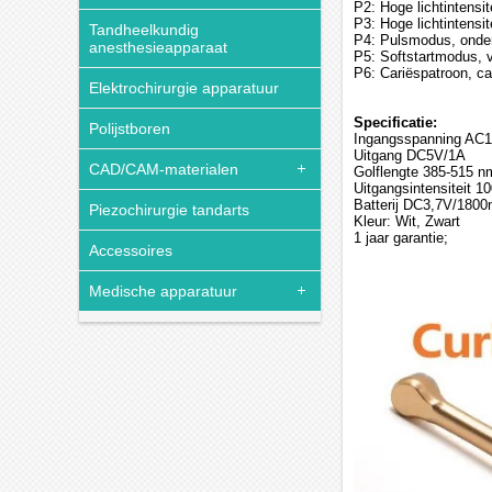
P2: Hoge lichtintensi
P3: Hoge lichtintensit
Tandheelkundig
P4: Pulsmodus, onde
anesthesieapparaat
P5: Softstartmodus, 
P6: Cariëspatroon, ca
Elektrochirurgie apparatuur
Specificatie:
Polijstboren
Ingangsspanning AC
Uitgang DC5V/1A
CAD/CAM-materialen
Golflengte 385-515 n
Uitgangsintensiteit
Batterij DC3,7V/180
Piezochirurgie tandarts
Kleur: Wit, Zwart
1 jaar garantie;
Accessoires
Medische apparatuur