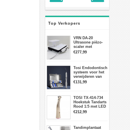
Top Verkopers
VRN DA-20
Ultrasone piëzo-
scaler met
waterfles Fit EMS
€277,99
draadloos
voetschakelaar-
aanraakpaneel
Tosi Endodontisch
systeem voor het
verwijderen van
gebroken vijlen
€131,99
wortelkanaalvijlextractorkit
TOSI TX-414-734
Hoekstuk Tandarts
Rood 1:5 met LED
Licht Mini hoofd
€212,99
Tandimplantaat