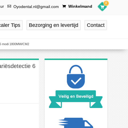
0
uur
Winkelmand
Oyodental.nl@gmail.com
aler Tips
Bezorging en levertijd
Contact
ie 6 modi 1800MW/CM2
riësdetectie 6