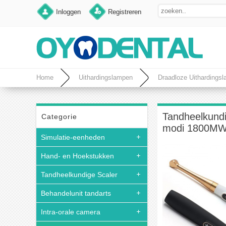
Inloggen
Registreren
Home
Uithardingslampen
Draadloze Uithardings
Tandheelkundi
Categorie
modi 1800M
Simulatie-eenheden
Hand- en Hoekstukken
Tandheelkundige Scaler
Behandelunit tandarts
Intra-orale camera