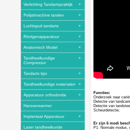
Verlichting Tandartspraktijk
Polijstmachine tanden
Luchtspuit tandarts
Röntgenapparatuur
Anatomisch Model
Tandheelkundige
Compressor
Tandarts tips
Tandheelkundige materialen
Functies:
Apparatuur orthodontie
Onderzoek naar carië
Detectie van tandcari
Harsverwarmer
Detectie van tandste
Scheurdetectie;
Implantaat Apparatuur
Er zijn 6 modi besc
Laser tandheelkunde
P1: Normale modus, 