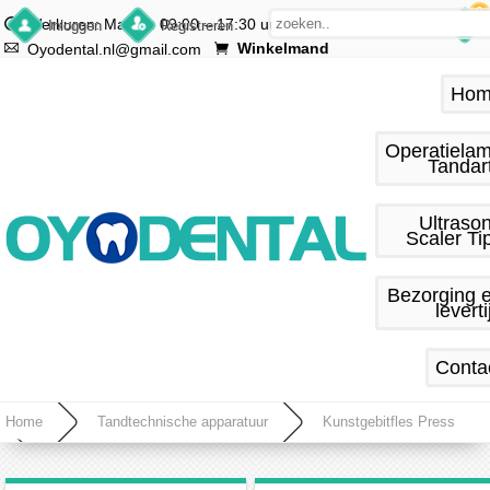
0
Werkuren: Ma.–vr. 09:00 – 17:30 uur
Inloggen
Registreren
Winkelmand
Oyodental.nl@gmail.com
Hom
Operatiela
Tandar
Ultraso
Scaler Ti
Bezorging 
leverti
Conta
Home
Tandtechnische apparatuur
Kunstgebitfles Press
Tandheelkundige laboratorium Enkele compressie Compressor Lab apparatuur