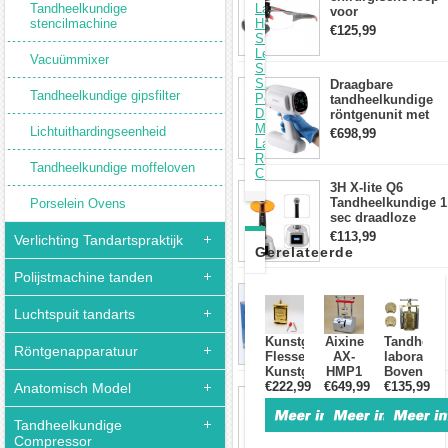
Tandheelkundige
Lab
voor
stencilmachine
Hoge
tandheelkunde +
€125,99
Snelheid
DY-010 draadloze
Legering
3W LED-
Vacuümmixer
Slijper
hoofdlamp
Snijden
Draagbare
Tandheelkundige gipsfilter
Polijsten
tandheelkundige
Draaibank
röntgenunit met
Machine
hoge frequentie
Lichtuithardingseenheid
€698,99
Lage
intraorale
Ruis
beeldvormingsmac
Tandheelkundige moffeloven
CE
3H X-lite Q6
Tandheelkundige 1
Porselein Ovens
sec draadloze
LED-
€113,99
Verlichting Tandartspraktijk
Uithardingslamp
Gerelateerde
tandarts met
Polijstmachine tanden
lichtmeter metalen
Greeloy®
behuizing
Producten
draagbare
Luchtspuit tandarts
tandheelkundige
Eenheid met
€1310,99
Kunstgebitflespers
Aixine
Tandheelk
Röntgenapparatuur
luchtCompressor
Flessenset
AX-
laborator
GU-P206 (met
Kunstgebitcompressor
HMP1
Bovenste
uithardingslicht en
Boven-/Ondermessingfles
€222,99
Tandheelkundige
€649,99
onderste
€135,99
Anatomisch Model
Tandheelkundige
ultrasone scaler)
Lab
protheseko
LED-
Hydrodynamische
uithardingslamp
Tandheelkundige
Prothese
Draadloos met
Compressor
€103,99
Gieten