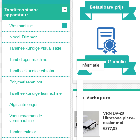
Tandtechnische
apparatuur
Wasmachine
Model Trimmer
Tandheelkundige visualisatie
Tand droger machine
Informatie
Tandheelkundige vibrator
Klantbeoordeling(0)
Polymeriseren pot
Tandheelkundige lasmachine
Tandheelkundige
Top Verkopers
laboratorium
Alginaatmenger
Enkele
compressie
VRN DA-20
Vacuümvormende
Compressor
Ultrasone piëzo-
vormmachine
Lab
scaler met
waterfles Fit EMS
apparatuur
€277,99
Tandarticulator
draadloos
voetschakelaar-