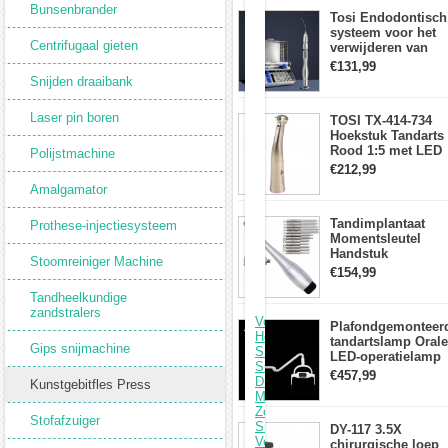
aanraakpaneel
Bunsenbrander
Tosi Endodontisch
Specificaties:
systeem voor het
Centrifugaal gieten
verwijderen van
Enkele
gebroken vijlen
compressor
€131,99
wortelkanaalvijlext
Snijden draaibank
Tandtechnisch
laboratoriumhulpmiddel
Laser pin boren
TOSI TX-414-734
Model:
Hoekstuk Tandarts
JT-
Rood 1:5 met LED
Polijstmachine
22
Licht Mini hoofd
€212,99
Amalgamator
Hoofdmateriaal:
roestvrij
staal
Tandimplantaat
Prothese-injectiesysteem
Momentsleutel
Brutogewicht:
Handstuk
Stoomreiniger Machine
2,5
Universele met 12
€154,99
kg
Schroevendraaiers
Tandheelkundige
en 2 Koppen
zandstralers
Vorige: Tandheelkundige
Plafondgemonteer
Hoge
tandartslamp Orale
Gips snijmachine
Snelheids
LED-operatielamp
Snijpolijstende
Examenschaduwlo
€457,99
Draaibank
Kunstgebitfles Press
6 LED-lens met
Motorboring
arm
Zonder
Stofafzuiger
Snijkop
DY-117 3.5X
Volgende: Tandheelkundige
chirurgische loep