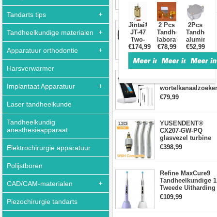
lichtmeter 2000
Tandheelkundige
mw/cm2
Kolf
Tandarts tips
Pers
Draagbare
Jintai®
2 Pcs
2Pcs
röntgenunit voor
JT-47
Tandheelkundige
Tandheelk
Tandheelkundige materialen
tandheelkundige
Two-
laboratorium
aluminiu
apparatuur met
€174,99
layer
Kunstgebitfles
€78,99
kunstgebit
€52,99
€1371,99
Apparatuur orthodontie
hoge frequentie +
tandheelkundige
koper
compress
intraorale
laboratorium
koper
röntgensensorkit
Harsverwarmer
Kunstgebitfles
Micropex Pro
Press
Endodontische
(met
Implantaat Apparatuur
wortelkanaalzoeke
Dubbele
Apex Locator voor
€79,99
tank)
kanaallengtemetin
Laser tandheelkunde
Tandheelkundig
YUSENDENT®
anesthesieapparaat
CX207-GW-PQ
glasvezel turbine
handstuk W&H
€398,99
Elektrochirurgie apparatuur
compatibel
(koppeling x1 +
Polijstboren
turbine x3)
Refine MaxCure9
Tandheelkundige 1
CAD/CAM-materialen
Tweede Uitharding
LED-
€109,99
Piezochirurgie tandarts
uithardingslamp
Draadloze