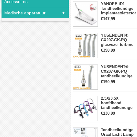
Accessoires
YAHOPE iD1
Tandheelkundige
Medische apparatuur
implantaatdetector
implantaatlocator
€147,99
slimme
360°roterende
sensor
YUSENDENT®
CX207-GK-PQ
glasvezel turbine
handstuk KAVO-
€398,99
compatibel
(koppeling x1 +
turbine handstuk
YUSENDENT®
x3)
CX207-GK-PQ
tandheelkundige
turbine-handstuk
€190,99
compatibel met
KAVO Roto-
snelkoppeling
2,5X/3,5X
hoofdband
tandheelkundige
verrekijkerloepen
€130,99
met 5W LED-
koplamp
Tandheelkundige
Oraal Licht Lamp