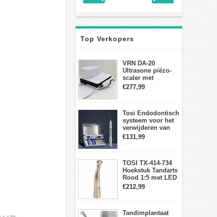
Top Verkopers
VRN DA-20
Ultrasone piëzo-
scaler met
waterfles Fit EMS
€277,99
draadloos
voetschakelaar-
aanraakpaneel
Tosi Endodontisch
systeem voor het
verwijderen van
gebroken vijlen
€131,99
wortelkanaalvijlextractorkit
TOSI TX-414-734
Hoekstuk Tandarts
Rood 1:5 met LED
Licht Mini hoofd
€212,99
Tandimplantaat