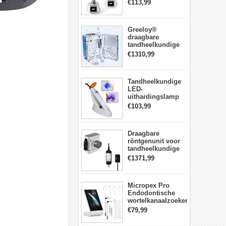
LED-
€113,99
Uithardingslamp
tandarts met
lichtmeter metalen
Greeloy®
behuizing
draagbare
tandheelkundige
Eenheid met
€1310,99
luchtCompressor
GU-P206 (met
uithardingslicht en
Tandheelkundige
ultrasone scaler)
LED-
uithardingslamp
Draadloos met
€103,99
lichtmeter 2000
mw/cm2
Draagbare
röntgenunit voor
tandheelkundige
apparatuur met
€1371,99
hoge frequentie +
intraorale
röntgensensorkit
Micropex Pro
Endodontische
wortelkanaalzoeker
Apex Locator voor
€79,99
kanaallengtemeting