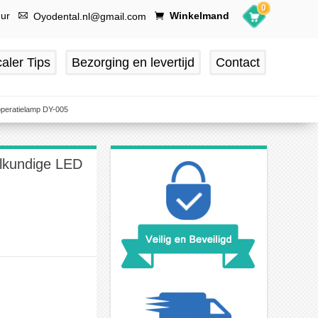
0
uur
Winkelmand
Oyodental.nl@gmail.com
aler Tips
Bezorging en levertijd
Contact
peratielamp DY-005
lkundige LED