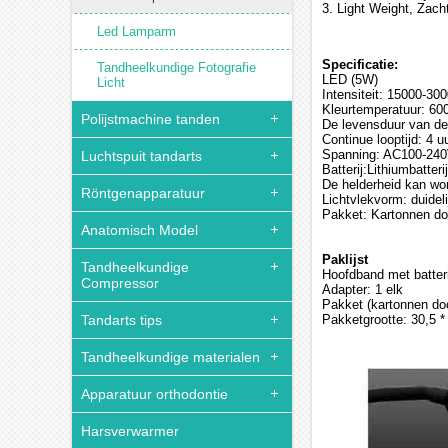
3. Light Weight, Zach
Led Lamparm
Specificatie:
Tandheelkundige Fotografie
LED (5W)
Licht
Intensiteit: 15000-30
Kleurtemperatuur: 60
Polijstmachine tanden
De levensduur van de
Continue looptijd: 4 u
Spanning: AC100-24
Luchtspuit tandarts
Batterij:Lithiumbatterij
De helderheid kan wo
Röntgenapparatuur
Lichtvlekvorm: duideli
Pakket: Kartonnen d
Anatomisch Model
Paklijst
Tandheelkundige
Hoofdband met batterij
Compressor
Adapter: 1 elk
Pakket (kartonnen do
Tandarts tips
Pakketgrootte: 30,5 *
Tandheelkundige materialen
Apparatuur orthodontie
Harsverwarmer