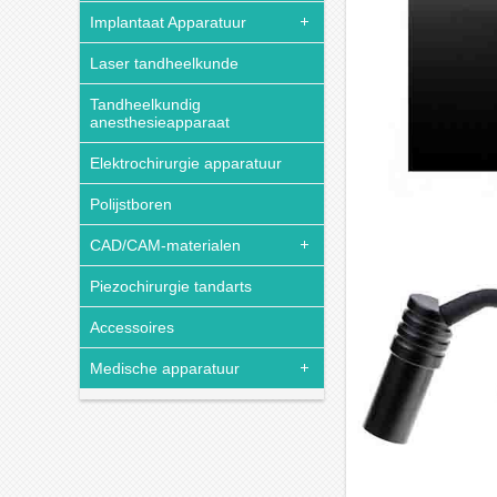
Implantaat Apparatuur
Laser tandheelkunde
Tandheelkundig
anesthesieapparaat
Elektrochirurgie apparatuur
Polijstboren
CAD/CAM-materialen
Piezochirurgie tandarts
Accessoires
Medische apparatuur