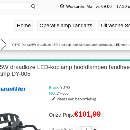
Werkuren: Ma.–vr. 09:00 – 17:30 
Home
Operatielamp Tandarts
Ultrasone Sc
YUYO Dental 5W draadloze LED-koplamp hoofdlampen tandheelkundige LED voor o
5W draadloze LED-koplamp hoofdlampen tandhee
lamp DY-005
Brand:
YUYO
NO.:
DY-005
Plaats een beoordeling
€101,99
Onze Prijs:
-
+
Aantal Stuks: