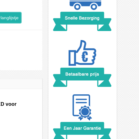
langlijstje
ED voor