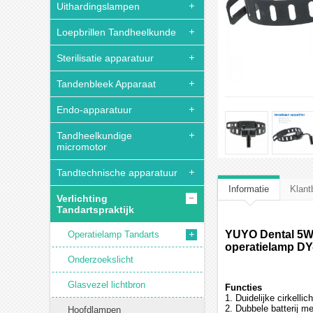
Uithardingslampen
Loepbrillen Tandheelkunde
Sterilisatie apparatuur
Tandenbleek Apparaat
Endo-apparatuur
Tandheelkundige
micromotor
Tandtechnische apparatuur
Informatie
Klant
Verlichting
Tandartspraktijk
YUYO Dental 5W
Operatielamp Tandarts
operatielamp DY
Onderzoekslicht
Glasvezel lichtbron
Functies
1. Duidelijke cirkellic
2. Dubbele batterij me
Hoofdlampen