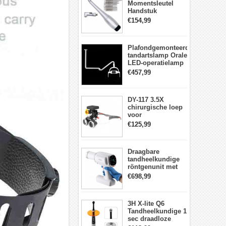
Momentsleutel
Handstuk
Universele met 12
€154,99
Schroevendraaiers
en 2 Koppen
Plafondgemonteerde
tandartslamp Orale
LED-operatielamp
Examenschaduwloze
€457,99
6 LED-lens met
arm
DY-117 3.5X
chirurgische loep
voor
tandheelkunde +
€125,99
DY-010 draadloze
3W LED-
hoofdlamp
Draagbare
tandheelkundige
röntgenunit met
hoge frequentie
€698,99
intraorale
beeldvormingsmachine
3H X-lite Q6
Tandheelkundige 1
sec draadloze