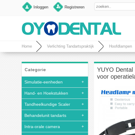
Inloggen
Registreren
Home
Verlichting Tandartspraktijk
Hoofdlampen
YUYO Dental 
Categorie
voor operatie
Simulatie-eenheden
Hand- en Hoekstukken
Tandheelkundige Scaler
Behandelunit tandarts
Intra-orale camera