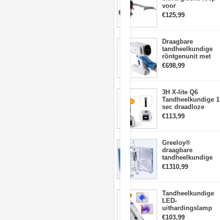
voor
voor
studenten
tandheelkunde +
en
€125,99
DY-010 draadloze
tandartsen,
3W LED-
ambulante
hoofdlamp
stagiaires,
Draagbare
tandartsassistenten.
tandheelkundige
Het
röntgenunit met
zal
hoge frequentie
€698,99
voldoen
intraorale
aan
beeldvormingsmac
de
behoeften
3H X-lite Q6
van
Tandheelkundige 1
de
sec draadloze
tandartspraktijk.
LED-
€113,99
Uithardingslamp
Het
tandarts met
tandheelkundige
lichtmeter metalen
model:
Greeloy®
behuizing
tanden
draagbare
van
tandheelkundige
28
Eenheid met
€1310,99
stuks,
luchtCompressor
zachte
GU-P206 (met
of
uithardingslicht en
harde
Tandheelkundige
ultrasone scaler)
kauwgom,
LED-
FE-
uithardingslamp
articulator
Draadloos met
€103,99