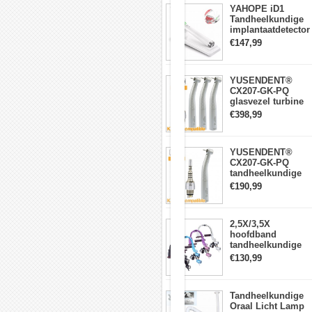
Meer
YAHOPE iD1
realistische
Tandheelkundige
gesimuleerde
implantaatdetector
harstanden
implantaatlocator
€147,99
Sterke
slimme
en
360°roterende
stabiele
sensor
roestvrijstalen
YUSENDENT®
beugel
CX207-GK-PQ
Aanpassing
glasvezel turbine
van
handstuk KAVO-
€398,99
de
compatibel
mondopening,
(koppeling x1 +
gebaseerd
turbine handstuk
op
YUSENDENT®
x3)
het
CX207-GK-PQ
principe
tandheelkundige
van
turbine-handstuk
€190,99
het
compatibel met
openen
KAVO Roto-
en
snelkoppeling
sluiten
2,5X/3,5X
van
hoofdband
de
tandheelkundige
mond
verrekijkerloepen
€130,99
van
met 5W LED-
een
koplamp
echte
persoon,
Tandheelkundige
kunnen
Oraal Licht Lamp