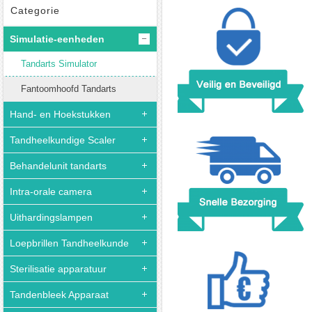
Fantoomhoofd
Categorie
tandheelkunde
Simulatie-eenheden
voor
training
Tandarts Simulator
lesgeven
compatibel
Fantoomhoofd Tandarts
met
Hand- en Hoekstukken
Nissin
Kilgore
Tandheelkundige Scaler
Behandelunit tandarts
Intra-orale camera
Uithardingslampen
Loepbrillen Tandheelkunde
Sterilisatie apparatuur
Tandenbleek Apparaat