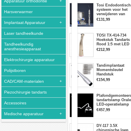
Apparatuur orthodontie
aanraakpaneel
Tosi Endodontisch
systeem voor het
Harsverwarmer
verwijderen van
Fantoomhoofd
gebroken vijlen
€131,99
tandheelkunde
Implantaat Apparatuur
wortelkanaalvijlext
voor
training
Laser tandheelkunde
TOSI TX-414-734
lesgeven
Hoekstuk Tandarts
compatibel
Tandheelkundig
Rood 1:5 met LED
met
Licht Mini hoofd
anesthesieapparaat
€212,99
Nissin
Kilgore
Elektrochirurgie apparatuur
Tandimplantaat
Momentsleutel
Polijstboren
Dit
Handstuk
type
Universele met 12
€154,99
CAD/CAM-materialen
tandheelkundige
Schroevendraaiers
oefenpop-
en 2 Koppen
simulator
Piezochirurgie tandarts
Plafondgemonteer
is
tandartslamp Orale
geschikt
Accessoires
LED-operatielamp
voor
Examenschaduwlo
tandheelkundige
€457,99
6 LED-lens met
Medische apparatuur
klinieken,
arm
opleidingscentra
en
DY-117 3.5X
scholen
chirurgische loep