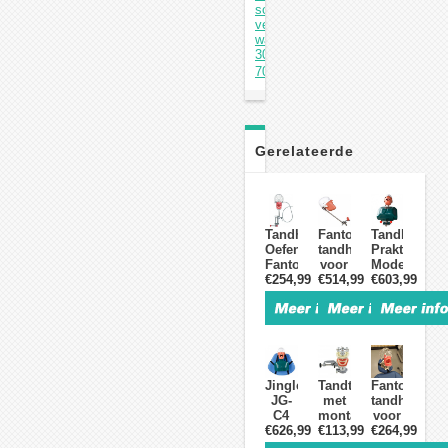
schermmateriaal
verzacht
warmer
30-
70℃
Gerelateerde
Producten
Tandheelkundige
Fantoomhoofd
Tandheelku
Oefenpop
tandheelkunde
Praktijk
Fantoom
voor
Model
Hoofd
€254,99
training
€514,99
Oefenpop
€603,99
Typodont
lesgeven
Hoofd
Compatibel
oefenen
Phantom
met
typodont
Hoofd
Nissin
compatibel
Typodont
Kilgore
met
Compatibel
Bankmontage
Nissin
met
Kilgore
Nissin
Jingle
Tandtypodont
Fantoomhoo
/
Kilgore
JG-
met
tandheelkun
Frasaco
/
C4
montagepaal
voor
Frasaco
fantoomhoofd
€626,99
€113,99
met
training
€264,99
tandheelkunde
28-
lesgeven