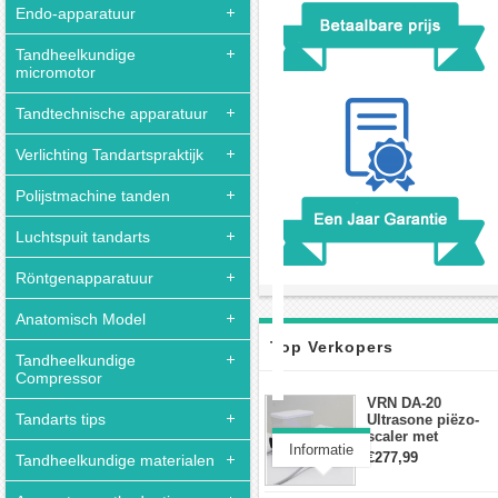
Endo-apparatuur
Tandheelkundige
micromotor
Tandtechnische apparatuur
Verlichting Tandartspraktijk
Polijstmachine tanden
Luchtspuit tandarts
Röntgenapparatuur
Anatomisch Model
Top Verkopers
Tandheelkundige
Compressor
VRN DA-20
Tandarts tips
Ultrasone piëzo-
scaler met
Informatie
waterfles Fit EMS
€277,99
Tandheelkundige materialen
draadloos
Klantbeoordeling(0)
voetschakelaar-