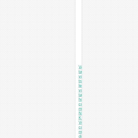
Vorige: Fantoomhoofd
tandheelkunde
voor
training
lesgeven
voor
tandartsstoel
hoofdsteun
compatibel
met
Nissin
Kilgore
Volgende: Tandheelkundige
composietharsverwarmer
met
digitaal