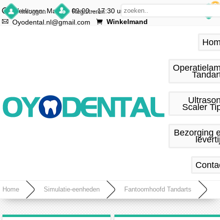
0
Werkuren: Ma.–vr. 09:00 – 17:30 uur
Inloggen
Registreren
Winkelmand
Oyodental.nl@gmail.com
Hom
Operatiela
Tandar
Ultraso
Scaler Ti
Bezorging 
leverti
Conta
Home
Simulatie-eenheden
Fantoomhoofd Tandarts
Fantoomhoofd tandheelkunde voor training lesgeven compatibel met Nissin Kilgore