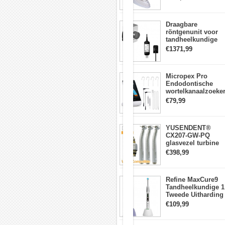
Metalen
lichtmeter 2000
kogelgewricht.
mw/cm2
De
student
Draagbare
kan
röntgenunit voor
de
tandheelkundige
positie
apparatuur met
€1371,99
van
hoge frequentie +
het
intraorale
hoofd
röntgensensorkit
Micropex Pro
aanpassen
Endodontische
aan
wortelkanaalzoeke
de
Apex Locator voor
praktijk.
€79,99
kanaallengtemetin
Siliconen
gezichtsmasker
met
YUSENDENT®
frain-
CX207-GW-PQ
pipe,
glasvezel turbine
gesimuleerde
handstuk W&H
orale
€398,99
compatibel
praktijk.
(koppeling x1 +
Andere
turbine x3)
accessoires:
Refine MaxCure9
plastic
Tandheelkundige 1
hoofddeksel,
Tweede Uitharding
schroeven,
LED-
€109,99
inbussleutel
uithardingslamp
enzovoort.
Draadloze