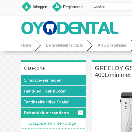
Inloggen
Registreren
Home
Behandelunit tandarts
Afzuiginstallaties
GREELOY GSM-4
Categorie
400L/min met 
Simulatie-eenheden
Hand- en Hoekstukken
Tandheelkundige Scaler
Behandelunit tandarts
Draagbare Tandheelkundige