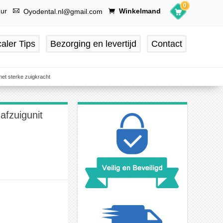
0
uur
Winkelmand
Oyodental.nl@gmail.com
aler Tips
Bezorging en levertijd
Contact
et sterke zuigkracht
fzuigunit