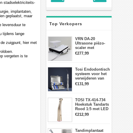
n stadselektriciteits-
urgie, implantaten,
den geplaatst, maar
Top Verkopers
e levensduur te
u tijdens lange
VRN DA-20
 de zuigpunt, hier met
Ultrasone piëzo-
scaler met
voldoen.
waterfles Fit EMS
€277,99
p vergeten is te
draadloos
voetschakelaar-
aanraakpaneel
Tosi Endodontisch
systeem voor het
verwijderen van
gebroken vijlen
€131,99
wortelkanaalvijlextractorkit
TOSI TX-414-734
Hoekstuk Tandarts
Rood 1:5 met LED
Licht Mini hoofd
€212,99
Tandimplantaat