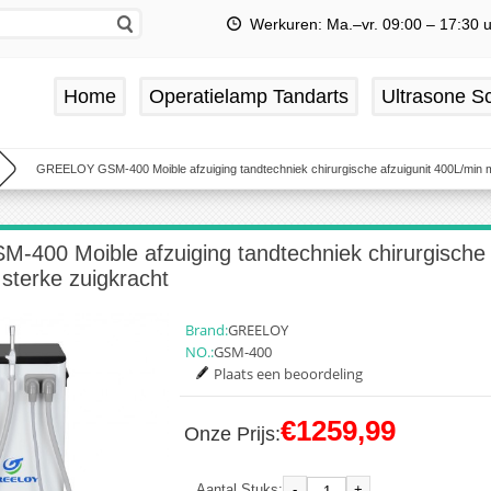
Werkuren: Ma.–vr. 09:00 – 17:30 
Home
Operatielamp Tandarts
Ultrasone Sc
GREELOY GSM-400 Moible afzuiging tandtechniek chirurgische afzuigunit 400L/min m
00 Moible afzuiging tandtechniek chirurgische a
sterke zuigkracht
Brand:
GREELOY
NO.:
GSM-400
Plaats een beoordeling
€1259,99
Onze Prijs:
-
+
Aantal Stuks: