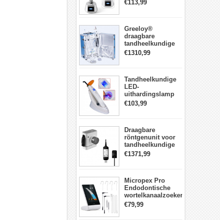
LED-
€113,99
Uithardingslamp
tandarts met
lichtmeter metalen
Greeloy®
behuizing
draagbare
tandheelkundige
Eenheid met
€1310,99
luchtCompressor
GU-P206 (met
uithardingslicht en
Tandheelkundige
ultrasone scaler)
LED-
uithardingslamp
Draadloos met
€103,99
lichtmeter 2000
mw/cm2
Draagbare
röntgenunit voor
tandheelkundige
apparatuur met
€1371,99
hoge frequentie +
intraorale
röntgensensorkit
Micropex Pro
Endodontische
wortelkanaalzoeker
Apex Locator voor
€79,99
kanaallengtemeting