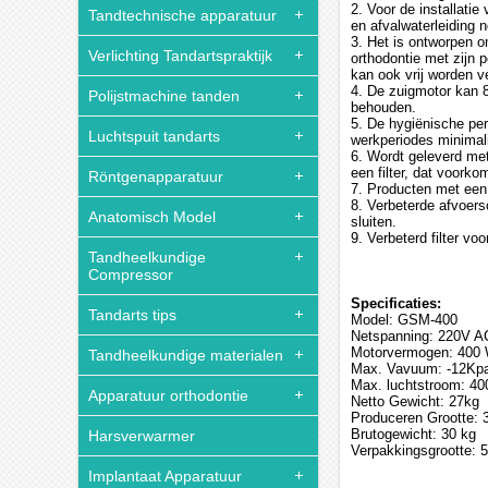
2. Voor de installatie
Tandtechnische apparatuur
en afvalwaterleiding n
3. Het is ontworpen o
Verlichting Tandartspraktijk
orthodontie met zijn 
kan ook vrij worden v
4. De zuigmotor kan 8
Polijstmachine tanden
behouden.
5. De hygiënische per
Luchtspuit tandarts
werkperiodes minimali
6. Wordt geleverd met
een filter, dat voork
Röntgenapparatuur
7. Producten met een
8. Verbeterde afvoers
Anatomisch Model
sluiten.
9. Verbeterd filter vo
Tandheelkundige
Compressor
Specificaties:
Tandarts tips
Model: GSM-400
Netspanning: 220V AC
Motorvermogen: 400
Tandheelkundige materialen
Max. Vavuum: -12Kp
Max. luchtstroom: 40
Apparatuur orthodontie
Netto Gewicht: 27kg
Produceren Grootte:
Brutogewicht: 30 kg
Harsverwarmer
Verpakkingsgrootte: 
Implantaat Apparatuur