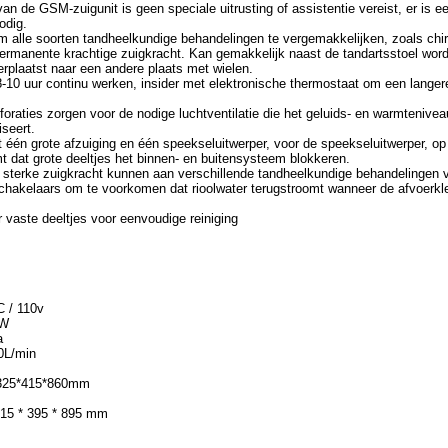
 van de GSM-zuigunit is geen speciale uitrusting of assistentie vereist, er is ee
odig.
m alle soorten tandheelkundige behandelingen te vergemakkelijken, zoals chir
permanente krachtige zuigkracht. Kan gemakkelijk naast de tandartsstoel wor
erplaatst naar een andere plaats met wielen.
-10 uur continu werken, insider met elektronische thermostaat om een langer
foraties zorgen voor de nodige luchtventilatie die het geluids- en warmtenivea
seert.
 één grote afzuiging en één speekseluitwerper, voor de speekseluitwerper, op
omt dat grote deeltjes het binnen- en buitensysteem blokkeren.
 sterke zuigkracht kunnen aan verschillende tandheelkundige behandelingen 
chakelaars om te voorkomen dat rioolwater terugstroomt wanneer de afvoerkle
or vaste deeltjes voor eenvoudige reiniging
 / 110v
 W
a
0L/min
 325*415*860mm
515 * 395 * 895 mm