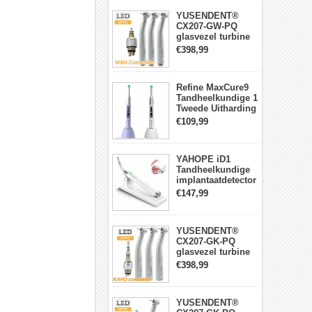
YUSENDENT®
CX207-GW-PQ
glasvezel turbine
handstuk W&H
€398,99
compatibel
(koppeling x1 +
turbine x3)
Refine MaxCure9
Tandheelkundige 1
Tweede Uitharding
LED-
€109,99
uithardingslamp
Draadloze
YAHOPE iD1
Tandheelkundige
implantaatdetector
implantaatlocator
€147,99
slimme
360°roterende
sensor
YUSENDENT®
CX207-GK-PQ
glasvezel turbine
handstuk KAVO-
€398,99
compatibel
(koppeling x1 +
turbine handstuk
YUSENDENT®
x3)