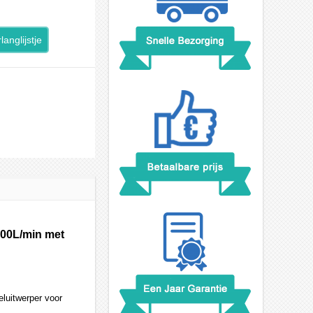
langlijstje
400L/min met
eluitwerper voor