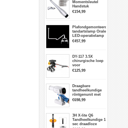
Momentsleutel
Handstuk
Universele met 12
€154,99
Schroevendraaiers
en 2 Koppen
Plafondgemonteerde
tandartslamp Orale
LED-operatielamp
Examenschaduwloze
€457,99
6 LED-lens met
arm
DY-117 3.5X
chirurgische loep
voor
tandheelkunde +
€125,99
DY-010 draadloze
3W LED-
hoofdlamp
Draagbare
tandheelkundige
röntgenunit met
hoge frequentie
€698,99
intraorale
beeldvormingsmachine
3H X-lite Q6
Tandheelkundige 1
sec draadloze